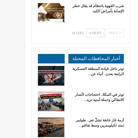
شرب القهوة بانتظام قد يقلل خطر
الإصابة بأمراض الكبد
NEXT
PREV
1 of 118
أخبار المحافظات المحتلة
توتر داخل قيادة المنطقة العسكرية
الرابعة بعدن.. أنباء عن…
توتر في المكلا.. احتجاجات لأنصار
الانتقالي وحملة أمنية تزيد…
أزمة غاز خانقة تشلّ تعز.. طوابير
تمتد لكيلومترين وسط تفاقم…