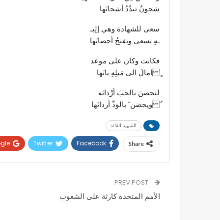
شجونٌ تبدَّدُ أشجانَها
سعى للشهادة وهي إلِيـ
ـهِ تسعى وتفتحُ أحضانَها
فكانت وكان على موعد
ٍ أمالَ الى مَيلِهِ بانَها
لتحضنَ بالحبَ أرْدانَه
ُ ويحضن َ بالودِّ أردانَها
الشهيد القائد
gle+
Twitter
Facebook
Share
PREV POST
الأمم المتحدة كارثة على الشعوب