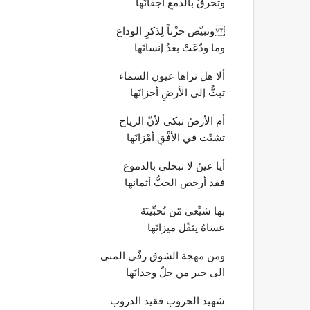
وتحرقُ بالدمعِ أجفانَها
وتبيّض حزْناً لِذكرِ الوداع
وما ودّعَتْ بعدُ إنسانَها
ألا هل تراها عيون السماء
تبثُّ إلى الأرضِ أحزانَها
أم الأرضُ تبكي لأنّ الرياح
تشتّت في الأفْقِ أمْزانَها
أيا عينُ لا تبخلي بالدموع
فقد أرخص الحبُّ أثمانها
بها شيِّعي مْن تُحبِّينَهُ
عساهُ يثقّل ميزانَها
ومن مهجة الشوق زفّي المنى
الى خير من حلّ وجدانَها
شهيد الحروب فقيد الدروب