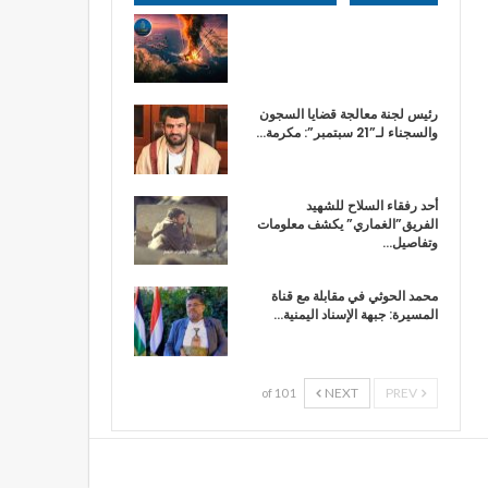
رئيس لجنة معالجة قضايا السجون
والسجناء لـ”21 سبتمبر”: مكرمة…
أحد رفقاء السلاح للشهيد
الفريق”الغماري” يكشف معلومات
وتفاصيل…
محمد الحوثي في مقابلة مع قناة
المسيرة: جبهة الإسناد اليمنية…
NEXT
PREV
1 of 10