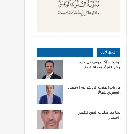
المقالات
توشكا سيّدُ الموقف في مأرب..
وضربةٌ تُجدِّد معادلةَ الردع
من باب المندب إلى شرايين الاقتصاد
السعودي شمالًا
تصاعـد عمليات اليمن لـكسر
الحـصار