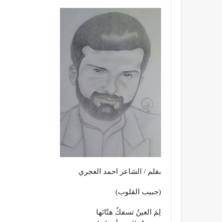
بقلم / الشاعر احمد العجري
(حبيب القلوب)
لِمَ العينُ تسفكُ هتّانَها