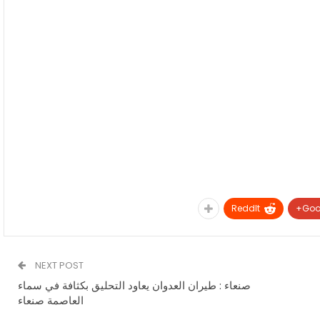
ReddIt
Goo
NEXT POST
صنعاء : طيران العدوان يعاود التحليق بكثافة في سماء
العاصمة صنعاء