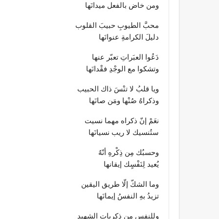
ومن خاض بالفعل ميدانَها
محبَّ الطيوبِ حبيبَ القلوب
دليلَ الكرامةِ عنوانَها
دَعُوا العبَراتِ تعبّر عنها
وتشكوا مع الوجْدِ فقْدانَها
ويا قلبُ لا تنْسَ ذاك الحبيب
وذكراهُ صُنْها ومَن صانَها
نعَمْ إنّ ذكراه مهما نسيت
ستُنسيك لا ريب نسيانَها
وحسبُك مِن ذِكْرهِ أنّهُ
يُعيد لِنَفْسٍك إيقانها
وما الشكّ إلّا طريق اليقين
تزيدُ بهِ النفسُ إيمانَها
وللنفس مِن ذكريات الشهيد