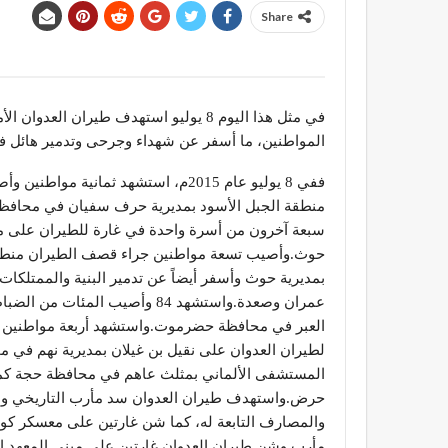
Share
في مثل هذا اليوم 8 يوليو استهدف طيران ا
المواطنين، ما أسفر عن شهداء وجرحى وتدمير هائل في
ففي 8 يوليو عام 2015م، استشهد ثمان
منطقة الجبل الأسود بمديرية حرف سفيان في محافظة
سبعة آخرون من أسرة واحدة في غارة للطيران على من
حوث.وأصيب تسعة مواطنين جراء قصف الطيران منطق
بمديرية حوث وأسفر أيضاً عن تدمير البنية والممتلكات
العبر في محافظة حضرموت.واستشهد أربعة مواطنين 
لطيران العدوان على نقيل بن غيلان بمديرية نهم ف
المستشفى الألماني بمثلث عاهم في محافظة حجة كما
حرض.واستهدف طيران العدوان سد مأرب التاريخي والت
والمصارف التابعة له، كما شن غارتين على معسكر كو
مأرب.وشن طيران العدوان غارتين على مبنى المعهد الف