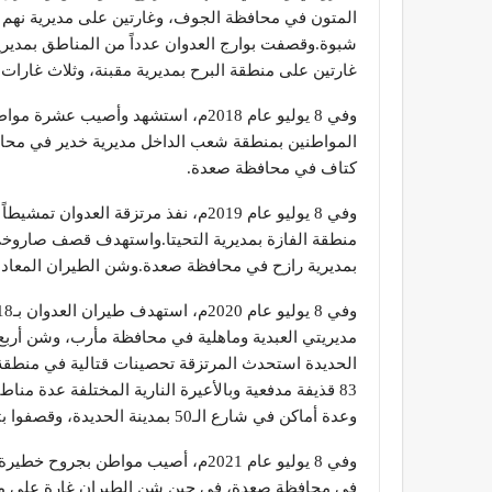
المتون في محافظة الجوف، وغارتين على مديرية نهم
شبوة.وقصفت بوارج العدوان عدداً من المناطق بمديري
غارتين على منطقة البرح بمديرية مقبنة، وثلاث غارات 
وفي 8 يوليو عام 2018م، استشهد وأص
المواطنين بمنطقة شعب الداخل مديرية خدير في محافظ
كتاف في محافظة صعدة.
وفي 8 يوليو عام 2019م، نفذ مرتزقة ا
منطقة الفازة بمديرية التحيتا.واستهدف قصف صاروخ
بمديرية رازح في محافظة صعدة.وشن الطيران المعادي
مديريتي العبدية وماهلية في محافظة مأرب، وشن أ
83 قذيفة مدفعية وبالأعيرة النارية المختلفة عدة م
وعدة أماكن في شارع الـ50 بمدينة الحديدة، وقصفوا بتسع قذائف مدفعية قرية الأكبر غرب حيس.
وفي 8 يوليو عام 2021م، أصيب مواطن
في محافظة صعدة، في حين شن الطيران غارة على منط