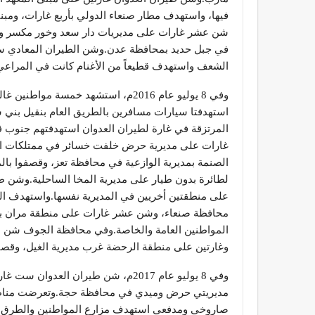
فيها، واستهدف مطار صنعاء الدولي بأربع غارات، ومبن
شن عشر غارات على مديريات دار سعد وخور مكسر وكر
في جبل حديد بمحافظة عدن.وشن الطيران المعادي س
الشعف واستهدف قطيعاً من الأغنام كانت في المراع
وفي 8 يوليو عام 2016م، استشهد خمسة
المرتزقة في غارة لطيران العدوان استهدفتهم جنوب
غارات على مديرية حرض خلفت خسائر في ممتلكات ال
الصنمة بمديرية الوازعية في محافظة تعز، وقصفوا بال
لطائرة بدون طيار على مديرية المخا الساحلية.وشن ط
على منطقتين أخريين في المديرية نفسها.واستهدف الط
محافظة صنعاء، وشن عشر غارات على منطقة مران بم
المواطنين العامة والخاصة.وفي محافظة الجوف شن طي
وغارتين على منطقة الرحضة غرب مديرية الغيل، وقصف ا
وفي 8 يوليو عام 2017م، شن طيران 
مديريتي حرض وميدي في محافظة حجة.وتعرضت مناطق
صاروخي ومدفعي استهدف مزارع المواطنين والطرق الع