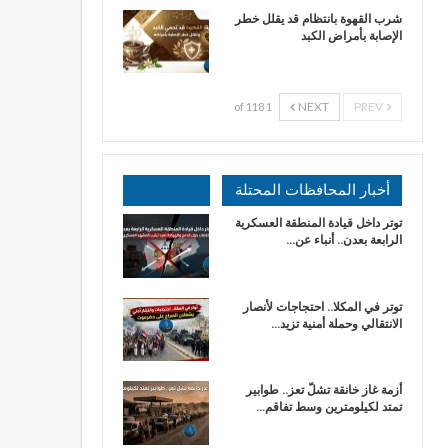
شرب القهوة بانتظام قد يقلل خطر
الإصابة بأمراض الكبد
NEXT
PREV
1 of 118
أخبار المحافظات المحتلة
توتر داخل قيادة المنطقة العسكرية
الرابعة بعدن.. أنباء عن…
توتر في المكلا.. احتجاجات لأنصار
الانتقالي وحملة أمنية تزيد…
أزمة غاز خانقة تشلّ تعز.. طوابير
تمتد لكيلومترين وسط تفاقم…