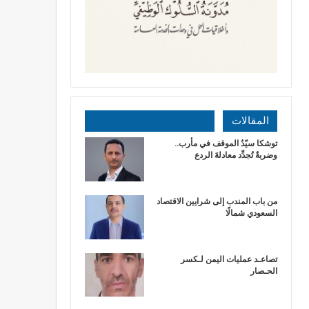
المقالات
توشكا سيّدُ الموقف في مأرب..
وضربةٌ تُجدِّد معادلةَ الردع
من باب المندب إلى شرايين الاقتصاد
السعودي شمالًا
تصاعـد عمليات اليمن لـكسر
الحـصار