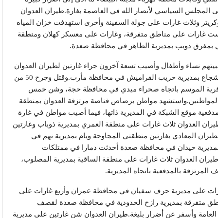
ى المجلس السياسي لأنصار الله في العاصمة بغارة.طيران العدوان
يتر وثلاث غارات على جولة السفينة وأخرى استهدفت خزان المياه
ت غارات على مناطق متفرقة، وغارات على معسكر كهلان ومنطقة
ي بمفرق ذويب بمديرية الظاهر في محافظة صعدة.
 مواطنين غالبيتهم نساء وأطفال وأصيب تسعة آخرون جراء غارتين لطيران العدوان
استهدفتا سيارات مسافرين بالطريق العام بنقيل بني شجاع بمديرية حريب القراميش في محافظة مأرب.وقتل وجرح 50 من
 قرية الموسم باتجاه صحراء ميدي في محافظة حجة، وشن خمس
مواطنين.واستشهد مواطن برصاص قناصة مرتزقة العدوان بمنطقة
مدفعية موقع الشبكة في المديرية ذاتها، فيما أصيب مواطن في غارة
يران العدوان ثلاث غارات على منطقة العمري بمديرية ذوباب وغارتين
يران المعادي بغارتين منطقتي المجاوحة ويام بمديرية نهم في
ديرية حيدان في محافظة صعدة أحدثت دمارا في ممتلكات
ران العدوان ثلاث غارات على منطقة الساقية بمديرية المصلوب،
لمرتزقة بالمدفعية باتجاه المديرية.
العدوان ست غارات على مديرية حرف سفيان في محافظة عمران وأربع غارات على
 متفرقة بمديرية رازح الحدودية في محافظة صعدة لقصف
امة وأسفر عن أضرار بليغة.طيران العدوان شن غارتين على مديرية