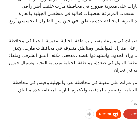
غارات على مديرية صرواح في محافظة مأرب خلفت أضراراً في
ستحدث المرتزقة تحصينات قتالية في منطقتي الجبلية والفازة
1 قذائف مدفعية وبالأعيرة النارية المختلفة عدة مناطق، في حين شن الطيران التجسسي أربع
قة العدوان تحصينات في مزرعة مستور بمنطقة الجبلية بمديرية التحيتا في محافظة
ر على منازل المواطنين ومناطق متفرقة في محافظات مأرب، وتعز،
ما وراء الحدود، واستهدفوا بقصف مدفعي مكثف البلق الشرقي وملعاء
قة البتول في صعدة، ومنطقة الجبلية بمديرية التحيتا وشمال حيس
ية في نجران.
ن التجسسي خمس غارات على مقبنة في محافظة تعز، والجبلية وحيس في محافظة
جبلية، وقصفوا بالمدفعية والأعيرة النارية المختلفة عدة مناطق.
وم
ReddIt
Goo