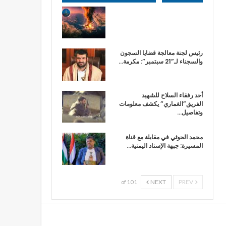
رئيس لجنة معالجة قضايا السجون
والسجناء لـ”21 سبتمبر”: مكرمة…
أحد رفقاء السلاح للشهيد
الفريق”الغماري” يكشف معلومات
وتفاصيل…
محمد الحوثي في مقابلة مع قناة
المسيرة: جبهة الإسناد اليمنية…
NEXT
PREV
1 of 10