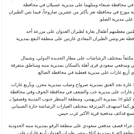
 في محافظة صنعاء ومثلهما على مديرية عسيلان في محافظة
ة موزع في محافظة تعز بأكثر من عشرين صاروخاً، فيما شن الطيران
على مديرية الصلو.
يب عشرة مواطنين معظمهم أطفال بغارة لطيران العدوان على مزرعة أحد
ة تعز.وشن الطيران المعادي غارتين على منطقة البقع بمديرية
لعدوان تمشيطاً مكثفاً بمختلف الرشاشات على مطار الحديدة الدولي، وشمال
ي ومدفعي سعودي قرى آهلة بالسكان بمديرية منبه ومناطق متفرقة
 أربع غارات على مديرية قعطبة في محافظة الضالع.
وفي 8 يوليو عام 2020م، استهدف طيران العدوان بـ18 غارة نجد العتق بمديرية صرواح وصلب بمديرية مجزر، وبأربع غارات
ربع غارات على مديرية خب والشعف في محافظة الجوف.وفي محافظة
الحديدة استحدث المرتزقة تحصينات قتالية في منطقة كيلو 16 بمديرية الدريهمي، ومنطقة المنظر جنوب المدينة وقصفوا بـ
ناطق.كما استهدف المرتزقة بمختلف العيارات الرشاشة حارة الضبياني
 بجروح خطيرة جراء قصف مدفعي سعودي على منطقة الرقو بمديرية منبه الحدودية
قة الفرع بمديرية كتاف.وشن طيران العدوان أربع غارات على