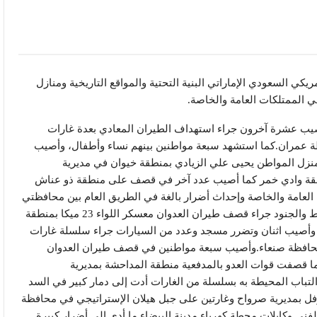
لعدوان الأمريكي السعودي الإماراتي البنية التحتية والمواقع التاريخية ومنازل
 الممتلكات العامة والخاصة.
ية مواطنين وأصيب عشرة آخرون جراء استهداف الطيران المعادي بعدة غارات
 عمران.كما استشهد سبعة مواطنين بينهم نساء وأطفال، وأصيب
زل المواطن يحيى علي الزيادي بمنطقة خيوان في مديرية
ة وادي خمر كما أصيب عدد آخر في قصف على منطقة ذو عناش
 العامة والخاصة وإحداث أضرار بالغة في الطريق العام بين محافظتي
عمران وصعدة.واستشهد 84 وأصيب المئات من الضباط والجنود جراء قصف طيران العدوان معسكر اللواء 23 ميكا بمنطقة
وأصيب اثنان وتضرر مسجد وعدد من السيارات جراء سلسلة غارات
ي محافظة صنعاء.وأصيب سبعة مواطنين في قصف طيران العدوان
 قصفت قوات العدو بالمدفعية منطقة المداحشة بمديرية
باب المحيطة به بسلسلة من الغارات أدت إلى دمار كبير في السد
فل بمديرية صرواح وغارتين على جبل هيلان الإستراتيجي في محافظة
ني وكابلات محطة كهرباء مدينة البيضاء ما أدى إلى أضرار كبيرة