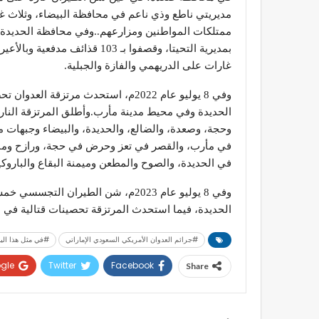
مديريتي ناطع وذي ناعم في محافظة البيضاء، وثلاث 
ممتلكات المواطنين ومزارعهم..وفي محافظة الحديدة ا
بمديرية التحيتا، وقصفوا بـ 03
غارات على الدريهمي والفازة والجبلية.
وفي 8 يوليو عام 2022م، استحدث مرتز
الحديدة وفي محيط مدينة مأرب.وأطلق المرتزقة النا
وحجة، وصعدة، والضالع، والحديدة، والبيضاء وجبهات 
في مأرب، والقصر في تعز وحرض في حجة، ورازح ومنط
في الحديدة، والصوح والمطعن وميمنة البقاع والباروك
وفي 8 يوليو عام 2023م، شن الطيرا
الحديدة، فيما استحدث المرتزقة تحصينات قتالية في ال
#جرائم العدوان الأمريكي السعودي الإماراتي
#في مثل هذا الي
gle+
Twitter
Facebook
Share