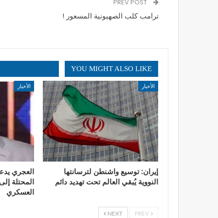
PREV POST
ترامب كلب الصهيونية المسعور !
YOU MIGHT ALSO LIKE
الأخبار
الأخبار
إيران: توسيع واشنطن لترسانتها
العجري يدع
النووية يُبقي العالم تحت تهديد دائم
المحتلة إلى 
العسكري
NEXT
PREV