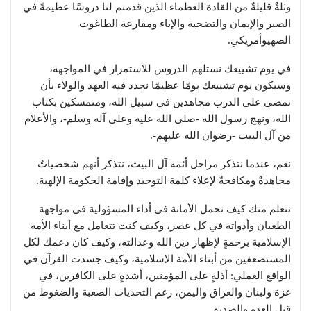
وثلةٌ قليلةٌ من القادة العظماء الذين قدمتم لنا دروسًا عظيمةً في
الصبر والإيمان والتضحية والإباء ومقارعة الطاغوت
الصهيوأمريكي.
في يوم تشييعك نستلهم الدروس للاستمرار في المواجهة،
وسيكون يوم تشييعك يومًا عظيمًا نجدد فيه العهد والولاء بأن
نمضي على الدرب مجاهدين في سبيل الله، ومتمسكين بكتاب
الله، ونهج رسول الله -صلى الله عليه وعلى آله وسلم-، والأعلام
من آل البيت -رضوان الله عليهم-.
نعم، عندما نتذكر مراحل أئمة آل البيت، نتذكر أنهم شخصياتٌ
مجاهدةٌ ومكافحةٌ لإعلاء كلمة التوحيد وإقامة الحكومة الإلهية.
نتعلم منك كيف نحمل الأمانة في أداء المسؤولية في مواجهة
الطغيان وأدواته في كل عصر، وكيف كنت تتعامل مع أبناء الأمة
الإسلامية برحمةٍ لإظهار دين الله وعدالته، وكيف كان دعمك لكل
المستضعفين من أبناء الأمة الإسلامية، وكيف جسدت القرآن في
الواقع العملي: أذلةٍ على المؤمنين، أشدةٍ على الكافرين، في
غزة ولبنان والعراق واليمن، رغم التحديات الصعبة والضغوط من
قبل العدو والصديق.