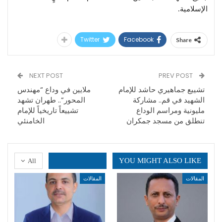
الإسلامية.
Twitter
Facebook
Share
NEXT POST
PREV POST
تشييع جماهيري حاشد للإمام
ملايين في وداع “مهندس
الشهيد في قم.. مشاركة
المحور”.. طهران تشهد
مليونية ومراسم الوداع
تشييعاً تاريخياً للإمام
تنطلق من مسجد جمكران
الخامنئي
YOU MIGHT ALSO LIKE
All
المقالات
المقالات