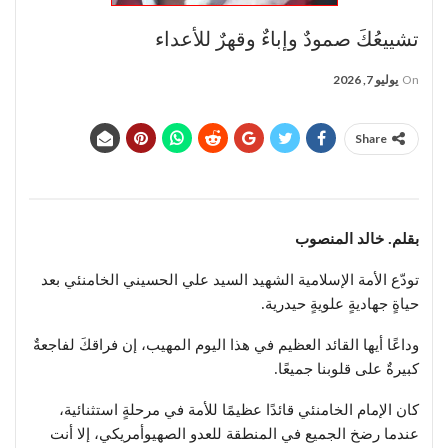
تشييعُكَ صمودٌ وإباءٌ وقهرٌ للأعداء
On
يوليو 7, 2026
Share
بقلم. خالد المنصوب
تودّع الأمة الإسلامية الشهيد السيد علي الحسيني الخامنئي بعد
حياةٍ جهاديةٍ علويةٍ حيدرية.
وداعًا أيها القائد العظيم في هذا اليوم المهيب، إن فراقكَ لفاجعةٌ
كبيرةٌ على قلوبنا جميعًا.
كان الإمام الخامنئي قائدًا عظيمًا للأمة في مرحلةٍ استثنائية،
عندما رضخ الجميع في المنطقة للعدو الصهيوأمريكي، إلا أنت