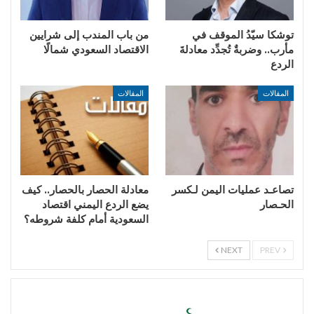
توشكا سيّدُ الموقف في
من باب المندب إلى شرايين
مأرب.. وضربةٌ تُجدِّد معادلةَ
الاقتصاد السعودي شمالًا
الردع
المقالات
المقالات
تصاعـد عمليات اليمن لـكسر
معادلة الحصار بالحصار.. كيف
الحـصار
يضع الردع اليمني اقتصاد
السعودية أمام كلفة شروطه؟
NEXT
PREV