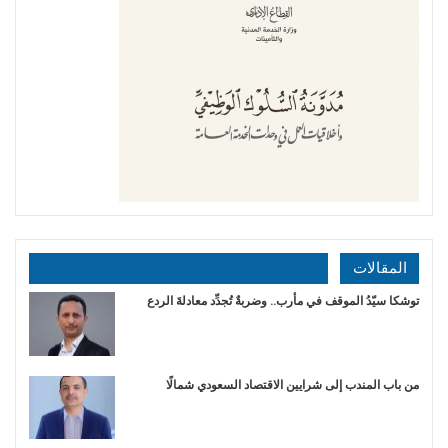
المقالات
توشكا سيّدُ الموقف في مأرب.. وضربةٌ تُجدِّد معادلةَ الردع
من باب المندب إلى شرايين الاقتصاد السعودي شمالًا