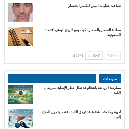
تصاعـد عمليات اليمن لـكسر الحـصار
معادلة الحصار بالحصار.. كيف يضع الردع اليمني اقتصاد
السعودية…
NEXT
PREV
1 of 529
منوعات
ممارسة الرياضة بانتظام قد تقلل خطر الإصابة بسرطان
الكبد
أدوية ومكملات شائعة قد تُرهق الكبد.. عندما يتحول العلاج
إلى…