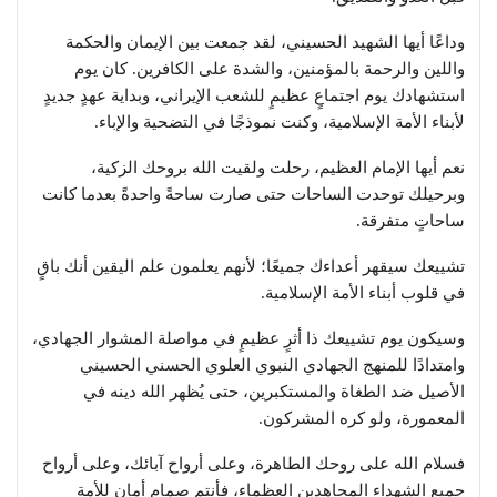
وداعًا أيها الشهيد الحسيني، لقد جمعت بين الإيمان والحكمة
واللين والرحمة بالمؤمنين، والشدة على الكافرين. كان يوم
استشهادك يوم اجتماعٍ عظيمٍ للشعب الإيراني، وبداية عهدٍ جديدٍ
لأبناء الأمة الإسلامية، وكنت نموذجًا في التضحية والإباء.
نعم أيها الإمام العظيم، رحلت ولقيت الله بروحك الزكية،
وبرحيلك توحدت الساحات حتى صارت ساحةً واحدةً بعدما كانت
ساحاتٍ متفرقة.
تشييعك سيقهر أعداءك جميعًا؛ لأنهم يعلمون علم اليقين أنك باقٍ
في قلوب أبناء الأمة الإسلامية.
وسيكون يوم تشييعك ذا أثرٍ عظيمٍ في مواصلة المشوار الجهادي،
وامتدادًا للمنهج الجهادي النبوي العلوي الحسني الحسيني
الأصيل ضد الطغاة والمستكبرين، حتى يُظهر الله دينه في
المعمورة، ولو كره المشركون.
فسلام الله على روحك الطاهرة، وعلى أرواح آبائك، وعلى أرواح
جميع الشهداء المجاهدين العظماء، فأنتم صمام أمانٍ للأمة