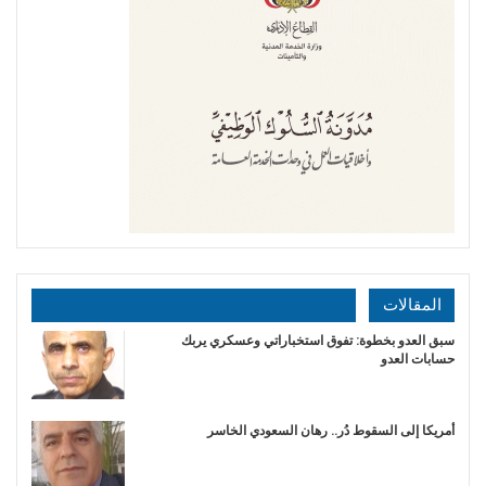
المقالات
سبق العدو بخطوة: تفوق استخباراتي وعسكري يربك
حسابات العدو
أمريكا إلى السقوط دُر.. رهان السعودي الخاسر