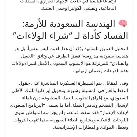
ارتفاعاً قياسياً في حالات الإجهاد الحراري، السكتات
الدماغية، وتفشي الكوليرا وحمى الضنك.
الهندسة السعودية للأزمة:
الفساد كأداة لـ “شراء الولاءات”
​التحليل العميق للمشهد يؤكد أن هذا العبث ليس عفوياً، بل هو
هندسة سعودية مدروسة؛ فغض الطرف عن وثائق “العسل
والفنادق” للمرتزقة هو الأسلوب السعودي الأمثل لشراء ولاءات
هذه القيادات وضمان ارتهانها.
​وفي المقابل، يتم السيطرة العسكرية المباشرة على حقول
النفط والغاز في المسيلة وشبوة، وتحويل إيراداتها للبنك الأهلي
السعودي، مع إغراق الجنوب بالعملة المطبوعة دون غطاء
لإشعال التضخم وتدمير العملة. أما ما يسمى “البرنامج السعودي
لإعادة الإعمار” فقد سقط قناعه، ولم يجد منه المواطن سوى
اللوحات الإعلانية ومشاريع الطلاء الصورية، بينما تُنهب الثروات
وتعطل الموانئ والمطارات الإستراتيجية.