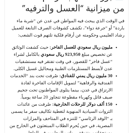
من ميزانية “العسل والترفيه”
​في الوقت الذي يبحث فيه المواطن في عدن عن “شربة ماء
باردة” أو “جرعة دواء”، تكشف كشوفات الصرف التابعة للعميل
رشاد العليمي وحكومته عن أرقام فلكية تلتهم قوت الشعب:
مليون ريال سعودي للعسل الفاخر:
حيث كشفت الوثائق
عن تخصيص مبلغ
923,950 ريال سعودي
بالكامل لشراء
“عسل فاخر” للقصور، في وقت تفتقر فيه مستشفيات
عدن لأبسط المستلزمات الطبية ومحاليل غسيل الكلى.
30 مليون ريال يمني للفنادق:
صُرفت تحت بند “الخدمات
الفندقية والرفاهية” لتمويل الإقامات الفاخرة لقادة
الارتزاق في عدن، بينما يتلوى المواطنون تحت جحيم
صيف قاتل وكهرباء مقطوعة تتجاوز 20 ساعة يومياً.
150 ألف دولار للرحلات الخارجية:
صُرفت من عائدات
الثروات السيادية المنهوبة لتغطية تكاليف سفر ما يسمى
بـ “الوفد الرئاسي” للتنزه في المتاحف والمزارات
المصرية، في حين يُحرم الطلاب المبتعثون في الخارج من
مستحقاتهم وتتوقف رواتب المعلمين في الداخل.