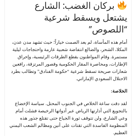
بركان الغضب: الشارع
يشتعل ويسقط شرعية
“اللصوص”
​أمام هذه المأساة، لم يعد الصمت خياراً؛ حيث تشهد مدن عدن،
المكلا، الشحر، والضالع انتفاضة شعبية عارمة واحتجاجات ليلية
مستمرة. وقام المواطنون بقطع الطرقات الرئيسية، وإحراق
الإطارات، ومحاصرة المقار الحكومية وقصور المرتزقة، رافعين
شعارات صريحة تسقط شرعية “حكومة الفنادق” وتطالب بطرد
الاحتلال السعودي الإماراتي.
الخلاصة:
لقد دقت ساعة الخلاص في الجنوب المحتل. سياسة الإخضاع
بالتجويع التي أدارتها الرياض عبر أدواتها الرخيصة فشلت أمام
وعي الشارع، ولن تتوقف ثورة الجياع حتى تقتلع جذور هذه
المنظومة الفاسدة التي تقتات على أنين ومظالم الشعب اليمني
العظيم.