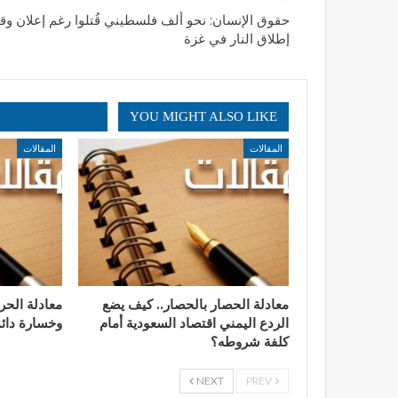
حقوق الإنسان: نحو ألف فلسطيني قُتلوا رغم إعلان و
إطلاق النار في غزة
YOU MIGHT ALSO LIKE
المقالات
المقالات
معادلة الحصار بالحصار.. كيف يضع
​معادلة الح
الردع اليمني اقتصاد السعودية أمام
وخسارة دائم
كلفة شروطه؟
NEXT
PREV