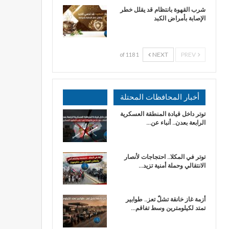
شرب القهوة بانتظام قد يقلل خطر
الإصابة بأمراض الكبد
NEXT
PREV
1 of 118
أخبار المحافظات المحتلة
توتر داخل قيادة المنطقة العسكرية
الرابعة بعدن.. أنباء عن…
توتر في المكلا.. احتجاجات لأنصار
الانتقالي وحملة أمنية تزيد…
أزمة غاز خانقة تشلّ تعز.. طوابير
تمتد لكيلومترين وسط تفاقم…