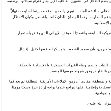
ي بعدم التدخل في الشؤون الداخلية الإيرانية واحترام سيادتها الوطنية.
على مناقشة المِلف النووي والعقوبات فقط، بينما استُبعدت نهائيًّا
دعم المقاومة، وهما المِلفان اللذان كانت واشنطن وكيان الاحتلال
 الإسلامية.
ريكية السابقة، وانتصارًا للموقف الإيراني الذي رفض باستمرار
 المستكبرون، وأن صمود الشعوب وتمسكها بحقوقها كفيل بإفشال
ر الثبات والصبر وبناء القدرات العسكرية والاقتصادية والحنكة
لون بالتفاوض وفق شروط فرضها المنتصر.
المنطقة، مفادها أن زمن الإملاءات الأمريكية المطلقة لم يعد كما
رية وإعلامية، فإنها تتراجع عندما تواجه إرادَة حرة وشعبًا مؤمنًا
والمواجهة.
ان الله عليه-: