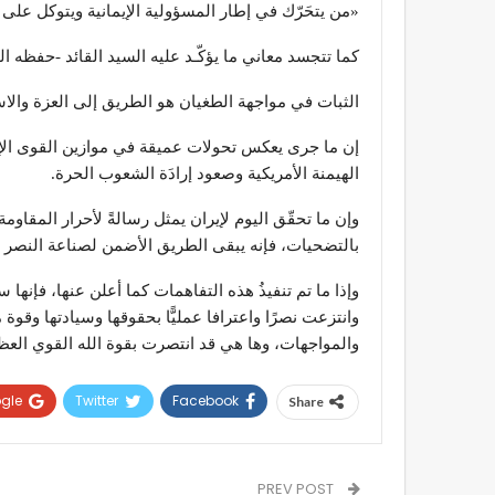
«من يتحَرّك في إطار المسؤولية الإيمانية ويتوكل على ا
كما تتجسد معاني ما يؤكّـد عليه السيد القائد -حفظه ال
الثبات في مواجهة الطغيان هو الطريق إلى العزة والا
إن ما جرى يعكس تحولات عميقة في موازين القوى الإقلي
الهيمنة الأمريكية وصعود إرادَة الشعوب الحرة.
وإن ما تحقّق اليوم لإيران يمثل رسالةً لأحرار المقاومة 
بالتضحيات، فإنه يبقى الطريق الأضمن لصناعة النصر 
وإذا ما تم تنفيذُ هذه التفاهمات كما أعلن عنها، فإن
وانتزعت نصرًا واعترافا عمليًّا بحقوقها وسيادتها وق
والمواجهات، وها هي قد انتصرت بقوة الله القوي العظ
gle+
Twitter
Facebook
Share
PREV POST