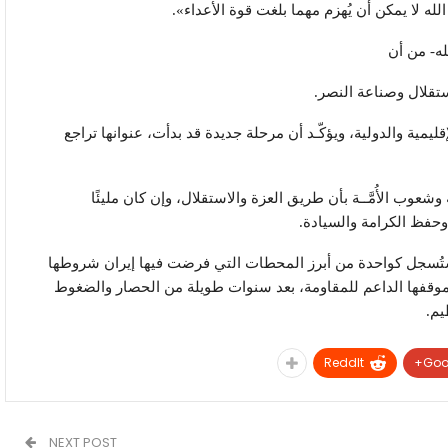
لله لا يمكن أن يُهزم مهما بلغت قوة الأعداء».
له- من أن
ستقلال وصناعة النصر.
مية والدولية، ويؤكّـد أن مرحلة جديدة قد بدأت، عنوانها تراجع
وشعوب الأُمَّــة بأن طريق العزة والاستقلال، وإن كان مليئًا
وحفظ الكرامة والسيادة.
ها ستُسجل كواحدة من أبرز المحطات التي فرضت فيها إيران شروطها
وة موقفها الداعم للمقاومة، بعد سنوات طويلة من الحصار والضغوط
يم.
ReddIt
Goo
NEXT POST