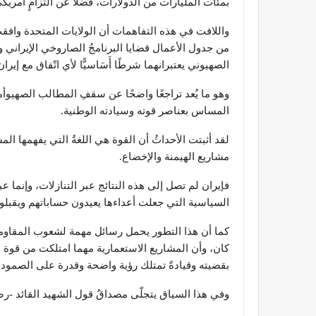
بمئات المليارات من الدولارات، فضلًا عن التزامٍ أمريك
واللافت في هذه التفاهمات أن الولايات المتحدة وافقت 
من جدول الأعمال قضايا البرنامجُ الصاروخي الإيراني و
الصهيوني يعتبرانهما شرطًا أَسَاسيًّا لأي اتّفاق مع إيران
وهو ما يُعد تراجعًا واضحًا عن سقفِ المطالب الصهيوأم
المساس بعناصر قوته وسيادته الوطنية.
لقد أثبتت الأحداثُ أن القوة هي اللغةُ التي يفهمها
مشاريع الهيمنة والإخضاع.
فإيران لم تصل إلى هذه النتائج عبر التنازلات، وإنما عب
السياسية التي جعلت أعداءها يعيدون حساباتهم ويقب
كما أن هذا التطور يحمل رسائل مهمة لشعوب المقاومة و
كان، وأن المشاريع الاستعمارية مهما امتلكت من قوة عسك
بقضيته وقيادةً تمتلك رؤية واضحة وقدرة على الصمود 
وفي هذا السياق يتجلّى مصداقُ قول الشهيد القائد -رضو