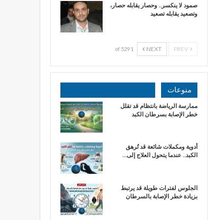
صمود لا ينكسر.. وحصار يقابله حصار،
وتصعيد يقابله تصعيد
NEXT
PREV
1 of 529
منوعات
ممارسة الرياضة بانتظام قد تقلل
خطر الإصابة بسرطان الكبد
أدوية ومكملات شائعة قد تُرهق
الكبد.. عندما يتحول العلاج إلى…
الجلوس لفترات طويلة قد يرتبط
بزيادة خطر الإصابة بالسرطان