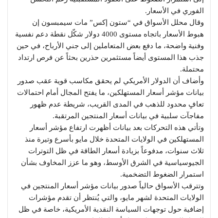
الفوري في الأسعار.
وقال محلل الأسواق في “ستون إكس” مات سيمبسون إن
هبوط الأسعار باتجاه مستوى 4000 دولار شكّل نقطة دعم نفسية
وفنية واضحة، ما دفع بعض المتعاملين إلى جني الأرباح، في حين
جذب هذا المستوى أيضاً مستثمرين حذرين بحثاً عن فرص ارتداد
محتملة.
وأضاف أن الدولار الأمريكي لم يحقق مكاسب قوية عقب صدور
بيانات مؤشر أسعار المستهلكين، ما يفتح المجال أمام احتمالات
تعافٍ محدود للذهب في المدى القريب، شريطة عدم ظهور
مفاجآت سلبية في بيانات أسعار المنتجين المرتقبة.
وتأتي هذه التحركات بعد بيانات أظهرت ارتفاع مؤشر أسعار
المستهلكين في الولايات المتحدة خلال مايو بأسرع وتيرة منذ
ثلاث سنوات، مدفوعاً بزيادة أسعار الطاقة في ظل التوترات
الجيوسياسية في الشرق الأوسط، وهو ما عزز المخاوف بشأن
استمرار الضغوط التضخمية.
وتترقب الأسواق حالياً صدور بيانات مؤشر أسعار المنتجين في
الولايات المتحدة لشهر مايو، والتي يُنتظر أن تقدم مؤشرات
إضافية حول توجهات السياسة النقدية الأمريكية، خاصة في ظل