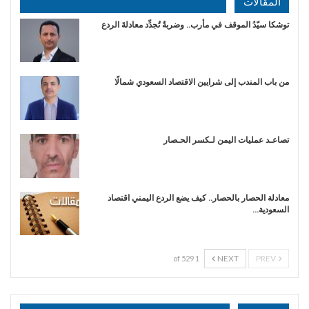
المقالات
توشكا سيّدُ الموقف في مأرب.. وضربةٌ تُجدِّد معادلةَ الردع
من باب المندب إلى شرايين الاقتصاد السعودي شمالًا
تصاعـد عمليات اليمن لـكسر الحـصار
معادلة الحصار بالحصار.. كيف يضع الردع اليمني اقتصاد
السعودية…
NEXT
PREV
1 of 529