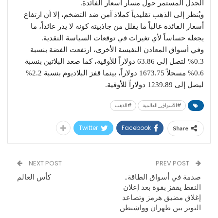
الجدل المستمر حول مسار أسعار الفائدة.
ويُنظر إلى الذهب تقليدياً كملاذ آمن ضد التضخم، إلا أن ارتفاع
أسعار الفائدة غالباً ما يقلل من جاذبيته كونه لا يدر عائداً، ما
يجعله حساساً لأي تغيرات في توقعات السياسة النقدية.
وفي أسواق المعادن النفيسة الأخرى، ارتفعت الفضة بنسبة
0.3% لتصل إلى 63.86 دولاراً للأوقية، كما صعد البلاتين بنسبة
0.6% مسجلاً 1673.75 دولاراً، بينما قفز البلاديوم بنسبة 2.2%
ليصل إلى 1239.89 دولاراً للأوقية.
#الأسواق_العالمية
#الذهب
Twitter
Facebook
Share
NEXT POST
PREV POST
صدمة في أسواق الطاقة..
كأس العالم
النفط يقفز بقوة بعد إعلان
إغلاق مضيق هرمز وتصاعد
التوتر بين طهران وواشنطن