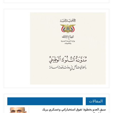
المقالات
سبق العدو بخطوة: تفوق استخباراتي وعسكري يربك