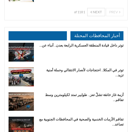
NEXT
PREV
1 of 118
أخبار المحافظات المحتلة
توتر داخل قيادة المنطقة العسكرية الرابعة بعدن.. أنباء عن…
توتر في المكلا.. احتجاجات لأنصار الانتقالي وحملة أمنية
تزيد…
أزمة غاز خانقة تشلّ تعز.. طوابير تمتد لكيلومترين وسط
تفاقم…
تفاقم الأزمات الخدمية والصحية في المحافظات الجنوبية مع
تصاعد…