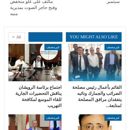
سبتمبر
مكثف على علو منخفض
وفتح حاجز الصوت بمديرية
منبه
YOU MIGHT ALSO LIKE
All
غيرمصنف
غيرمصنف
القائم بأعمال رئيس مصلحة
اجتماع برئاسة الرويشان
الضرائب والجمارك ونائبه
يناقش التحضيرات الجارية
يتفقدان مرافق المصلحة
للقاء الموسع لمكافحة
لمتابعة…
التهريب
غيرمصنف
غيرمصنف