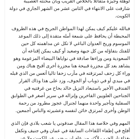
لوهلة وجيزة متفائلا بالخلاص القريب وبأن محنته العصيبة
شارفت على الانتهاء في الثامن عشر من الشهر الجاري في دولة
الكويت.
فبالله عليكم كيف يمكن لهذا المواطن الجريح في هذه الظروف
المحبطة أن يحافظ على شمعة أمله متقدة إلى ذلك الموعد
الموسوم وريح العدوان الباغي لا تكل عن مداهمته كل حين
للفتك بتفاؤله من كل جبهة وصعيد أو كيف يمكن إقناعه أن
السعودية ومن وراءها صادقة في نواياها البيضاء المزعومة وهو
يشاهد بعد كل مجزرة قبيحة هنا مجزرة أخرى أقبح هناك ومن
وراء كل زحف لمرتزقته في مأرب زحفا تاليا أتعس من الذي قبله
في ميدي أو في ذوباب أو الجوف، وزد على هذا وذاك القرار
الفندقي الأخير باستبعاد النزيل خالد بحاح من غرفتيه في
الجناحين العلويين الفاخرين وإنزاله في سرير أصغر في الطوابق
السفلية وتأجير واحدة منهما لجنرال عجوز مطرود من رحمة
الوطن وأخرى لمرتزق خائن لنفسه وعشيرته والناس أجمعين.
المهم وفي خلاصة هذا المقال صدقوني يا شعب بلادي فإن الذي
أفلح في إطفاء اللقاءات السابقة في عمان وفي جنيف وتكفل
بغذاء نار الحرب لأكثر من عام لن يرضى عن الكويت ولا عن