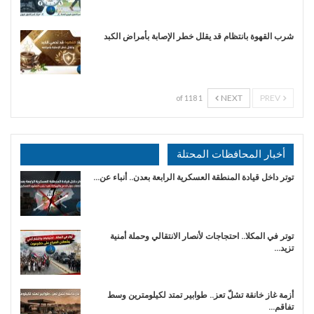
شرب القهوة بانتظام قد يقلل خطر الإصابة بأمراض الكبد
NEXT
PREV
1 of 118
أخبار المحافظات المحتلة
توتر داخل قيادة المنطقة العسكرية الرابعة بعدن.. أنباء عن…
توتر في المكلا.. احتجاجات لأنصار الانتقالي وحملة أمنية
تزيد…
أزمة غاز خانقة تشلّ تعز.. طوابير تمتد لكيلومترين وسط
تفاقم…