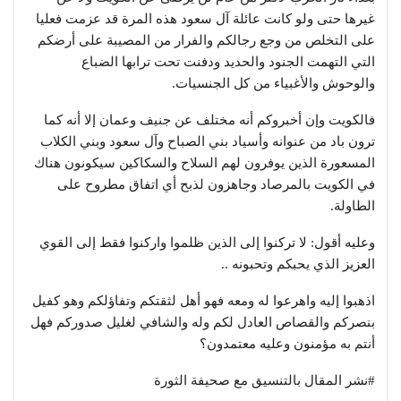
غيرها حتى ولو كانت عائلة آل سعود هذه المرة قد عزمت فعليا
على التخلص من وجع رجالكم والفرار من المصيبة على أرضكم
التي التهمت الجنود والحديد ودفنت تحت ترابها الضباع
والوحوش والأغبياء من كل الجنسيات.
فالكويت وإن أخبروكم أنه مختلف عن جنيف وعمان إلا أنه كما
ترون باد من عنوانه وأسياد بني الصباح وآل سعود وبني الكلاب
المسعورة الذين يوفرون لهم السلاح والسكاكين سيكونون هناك
في الكويت بالمرصاد وجاهزون لذبح أي اتفاق مطروح على
الطاولة.
وعليه أقول: لا تركنوا إلى الذين ظلموا واركنوا فقط إلى القوي
العزيز الذي يحبكم وتحبونه ..
اذهبوا إليه واهرعوا له ومعه فهو أهل لثقتكم وتفاؤلكم وهو كفيل
بنصركم والقصاص العادل لكم وله والشافي لغليل صدوركم فهل
أنتم به مؤمنون وعليه معتمدون؟
#نشر المقال بالتنسيق مع صحيفة الثورة