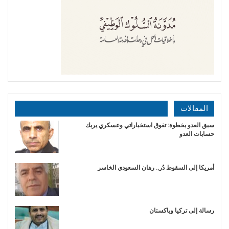
المقالات
سبق العدو بخطوة: تفوق استخباراتي وعسكري يربك
حسابات العدو
أمريكا إلى السقوط دُر.. رهان السعودي الخاسر
رسالة إلى تركيا وباكستان