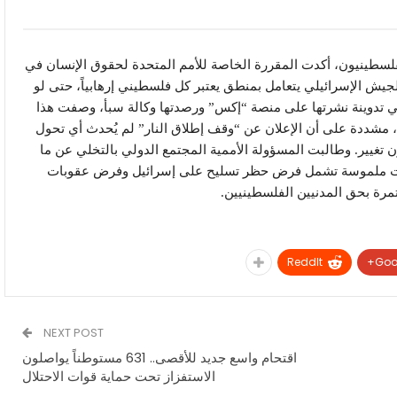
لسطينيون، أكدت المقررة الخاصة للأمم المتحدة لحقوق الإنسان في
الجيش الإسرائيلي يتعامل بمنطق يعتبر كل فلسطيني إرهابياً، حتى لو
 وفي تدوينة نشرتها على منصة “إكس” ورصدتها وكالة سبأ، وصفت هذا
، مشددة على أن الإعلان عن “وقف إطلاق النار” لم يُحدث أي تحول
 تغيير. وطالبت المسؤولة الأممية المجتمع الدولي بالتخلي عن ما
اءات ملموسة تشمل فرض حظر تسليح على إسرائيل وفرض عقوبات
مرة بحق المدنيين الفلسطينيين.
ReddIt
Goo
NEXT POST
اقتحام واسع جديد للأقصى.. 631 مستوطناً يواصلون
الاستفزاز تحت حماية قوات الاحتلال