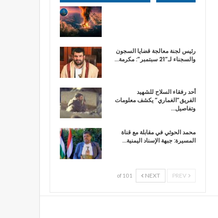
رئيس لجنة معالجة قضايا السجون
والسجناء لـ”21 سبتمبر”: مكرمة…
أحد رفقاء السلاح للشهيد
الفريق”الغماري” يكشف معلومات
وتفاصيل…
محمد الحوثي في مقابلة مع قناة
المسيرة: جبهة الإسناد اليمنية…
NEXT
PREV
1 of 10