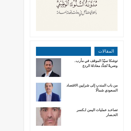
المقالات
توشكا سيّدُ الموقف في مأرب..
وضربةٌ تُجدِّد معادلةَ الردع
من باب المندب إلى شرايين الاقتصاد
السعودي شمالًا
تصاعـد عمليات اليمن لـكسر
الحـصار