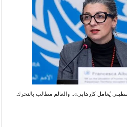
سطيني يُعامل كإرهابي».. والعالم مطالب بالتحرك