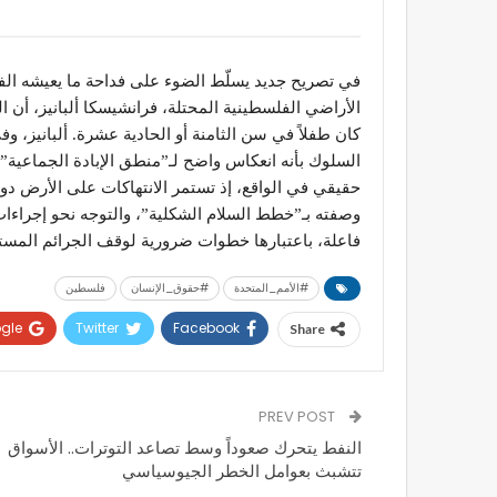
في تصريح جديد يسلّط الضوء على فداحة ما يعيشه الف
الأراضي الفلسطينية المحتلة، فرانشيسكا ألبانيز، أن 
كان طفلاً في سن الثامنة أو الحادية عشرة. ألبانيز،
السلوك بأنه انعكاس واضح لـ”منطق الإبادة الجماعية”
حقيقي في الواقع، إذ تستمر الانتهاكات على الأرض دون
وصفته بـ”خطط السلام الشكلية”، والتوجه نحو إجر
فاعلة، باعتبارها خطوات ضرورية لوقف الجرائم المست
#الأمم_المتحدة
#حقوق_الإنسان
فلسطين
gle+
Twitter
Facebook
Share
PREV POST
النفط يتحرك صعوداً وسط تصاعد التوترات.. الأسواق
تتشبث بعوامل الخطر الجيوسياسي