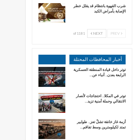
شرب القهوة بانتظام قد يقلل خطر
الإصابة بأمراض الكبد
NEXT
PREV
1 of 118
أخبار المحافظات المحتلة
توتر داخل قيادة المنطقة العسكرية
الرابعة بعدن.. أنباء عن…
توتر في المكلا.. احتجاجات لأنصار
الانتقالي وحملة أمنية تزيد…
أزمة غاز خانقة تشلّ تعز.. طوابير
تمتد لكيلومترين وسط تفاقم…