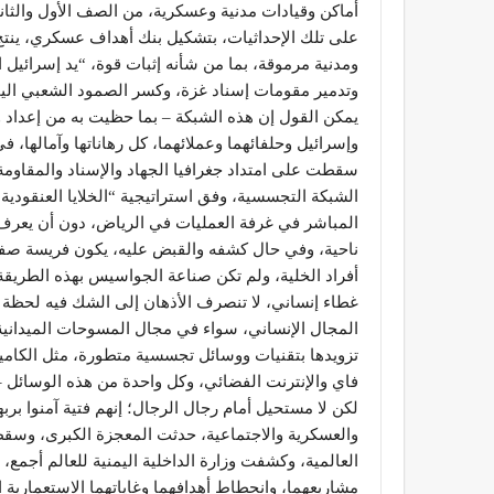
أماكن وقيادات مدنية وعسكرية، من الصف الأول والثاني
على تلك الإحداثيات، بتشكيل بنك أهداف عسكري، ينت
ومدنية مرموقة، بما من شأنه إثبات قوة، “يد إسرائيل 
وتدمير مقومات إسناد غزة، وكسر الصمود الشعبي الي
يمكن القول إن هذه الشبكة – بما حظيت به من إعداد وت
وإسرائيل وحلفائهما وعملائهما، كل رهاناتها وآمالها، 
سقطت على امتداد جغرافيا الجهاد والإسناد والمقاومة
الشبكة التجسسية، وفق استراتيجية “الخلايا العنقودي
المباشر في غرفة العمليات في الرياض، دون أن يعرف
ناحية، وفي حال كشفه والقبض عليه، يكون فريسة صفر
أفراد الخلية، ولم تكن صناعة الجواسيس بهذه الطريق
غطاء إنساني، لا تنصرف الأذهان إلى الشك فيه لحظة و
المجال الإنساني، سواء في مجال المسوحات الميدانية
تزويدها بتقنيات ووسائل تجسسية متطورة، مثل الكامي
فاي والإنترنت الفضائي، وكل واحدة من هذه الوسائل – 
لكن لا مستحيل أمام رجال الرجال؛ إنهم فتية آمنوا برب
والعسكرية والاجتماعية، حدثت المعجزة الكبرى، وس
العالمية، وكشفت وزارة الداخلية اليمنية للعالم أجمع،
مشاريعهما، وانحطاط أهدافهما وغاياتهما الاستعمارية