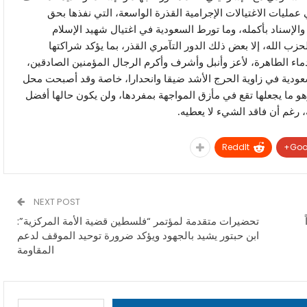
عمليات الاغتيالات الإجرامية القذرة الواسعة، التي نفذها بحق
والإسناد بأكمله، وما تورط السعودية في اغتيال شهيد الإسلام
حزب الله، إلا بعض ذلك الدور التآمري القذر، بما يؤكد شراكتها
ماء الطاهرة، لأعز وأنبل وأشرف وأكرم الرجال المؤمنين الصادقين،
عودية في زاوية الحرج الأشد ضيقا وانحدارا، خاصة وقد أصبحت محل
 ما يجعلها تقع في مأزق المواجهة بمفردها، ولن يكون حالها أفضل
 رغم أن فاقد الشيء لا يعطيه.
ReddIt
Goo
NEXT POST
تحضيرات متقدمة لمؤتمر “فلسطين قضية الأمة المركزية”:
ابن حبتور يشيد بالجهود ويؤكد ضرورة توحيد الموقف لدعم
المقاومة