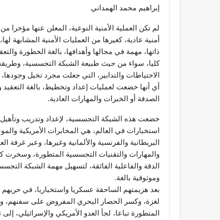
إبراهيم محمد الهمداني
لم تكن العملية الأمنية النوعية، المعلن عنها مؤخرا من
أمنية عادية، كغيرها من العمليات الأمنية المشابهة له
ذاتها، مهمة في مجالها وأهدافها، بالغة الخطورة والتع
كليا، سواء من حيث طبيعة الشبكة التجسسية، وطريقة عم
الاحتياطات والتدابير، التي جعلت مجرد تخيل وجودها، 
أي أنها خضعت لعمليات إعداد وتخطيط، بالغة التعقيد 
الصدفة أو الخبرات والمهارات العادية.
خضعت هذه الشبكة التجسسية، لإعداد وتدريب وتأهيل 
استخبارات في العالم، هي المخابرات الأمريكية والموس
البريطانية والفرنسية والألمانية وغيرها، وعبر غرفة ا
والمهارات والتقنيات التجسسية المتطورة، وسخرت كل ت
الدقة والفاعلية الفائقة، لتسهيل مهمة الشبكة التجسسية
وموثوقية بالغة.
بعد هزيمتهم الساحقة عسكريا واستخباريا، في حربهم 
لغزة، وكسر الحصار البحري المفروض على سفنهم، وإيق
المتطورة تباعا، لجأ العدو الأمريكي والإسرائيلي، إ