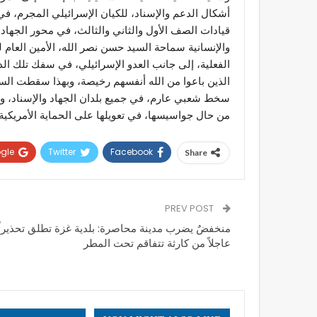
أشكال الدعم والإسناد، للكيان الإسرائيلي المجرم، في 
قيادات الصف الأول والثاني والثالث، في محور الجهاد 
والإنسانية سماحة السيد حسن نصر الله، الأمين العام ل
الفعلية، إلى جانب العدو الإسرائيلي، في سفك تلك الد
الذين باعوا من الله أنفسهم رخيصة، وبهذا سقطت الس
سخط شعبي عارم، في جميع بلدان الجهاد والإسناد، وهو
من حال جواسيسها، في تعويلها على الحماية الأمريكية،
gle+
Twitter
Facebook
Share
PREV POST
منخفضٌ يضرب مدينة محاصرة: بلدية غزة تطلق تحذيراً
عاجلاً من كارثة تتفاقم تحت المطر