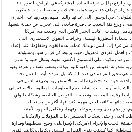
، والرفع بها إلى غرفة القيادة المشتركة في الرياض، لتقوم بناء
ج عن استهداف عناصره، عملية اغتيالات واسعة، لقيادات عسكرية
الطولى”، في الوصول إلى أعدائها والنيل منهم، وقدرتها على اختراق
مني، ونزع ثقة الشعب في قدرة قيادته، التي عجزت عن حماية نفسها.
أهيل وتقنيات – كانت الخيار الأكبر، الذي وضعت فيه أمريكا
في استعادة أسطورة الهيمنة، وخرافات التفوق الاستعماري، التي
، من غزة إلى اليمن، ولذلك عملت هذه القوى وحلفاؤها، على إعداد
ة”، والعمل الفردي المعزول، حيث يرتبط كل فرد رأسيا، بمسؤوله
 من هم زملاؤه، على المستوى الأفقي، بحيث يشكل خلية بذاته من
ية معدومة القيمة، من ناحية ثانية، وبذلك يصعب كشف ومعرفة بقية
ة، هي محور الفرادة في هذه الشبكة، بل تفردت أيضا بالعمل تحت
احدة، حيث تندمج طبيعة المهمة الاستخبارية، بطبيعة العمل في
 الشاملة، أو من حيث نشاط جمع المعلومات المطلوبة، بالإضافة إلى
رات الرقمية المخفية، وتطبيقات التواصل الخاصة، وشبكات الواي
بحد ذاتها – كافية لجعل مهمة اكتشافها، أكثر من مستحيلة.
هم، وزادهم هدى وبصيرة وعلما وفهما، وبتكامل الجهود الأمنية
قطت أعتى وأخفى شبكات التجسس، ذات المؤهلات والإمكانات
 حقيقة الخبث والإجرام الأمريكي الإسرائيلي، وقبح أنشطتهما وقذارة
 التسلطية، كما كشفت تفوق القدرات اليمنية، وتكامل وتكاتف القوى