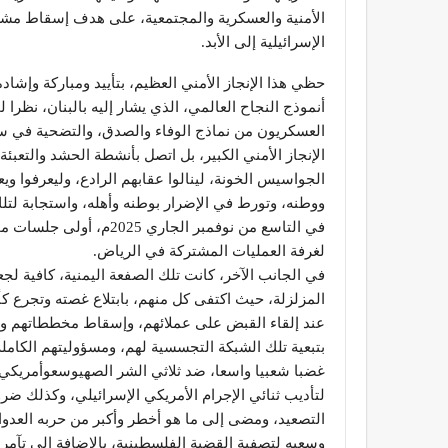
الأمنية والعسكرية والمجتمعية، على هدف إسقاط مشروع
الإسرائيلية إلى الأبد.
حظي هذا الإنجاز الأمني العظيم، بتأييد ومباركة وإشادة
أنموذج النجاح العالمي، الذي يشار إليه بالبنان، نظرا ل
العسكريون من نماذج الوفاء والصدق، والتضحية في سب
الإنجاز الأمني الكبير، بل اتصل بأنشطة الحشد والتعب
الجواسيس الخونة، لينالوا عقابهم الرادع، وليعرفوا و
ووطنه، وتورط في الإضرار بوطنه وأهله، واستجابة لتل
لغرفة العمليات المشتركة في الرياض.
في الجانب الآخر، كانت تلك الصفعة اليمنية، كافية ل
المزلزلة، حيث اكتفى كل منهم، بابتلاع غصته وتجرع كأ
عند إلقاء القبض على عملائهم، وإسقاط مخططاتهم وم
بتبعية تلك الشبكة التجسسية لهم، ومسؤوليتهم الكاملة 
غضبا شعبيا واسعا، ضد ثلاثي الشر الصهيوسعوأمريكي، 
لتأديب ثنائي الإجرام الأمريكي الإسرائيلي، وكذلك 
التصعيد، ومضى إلى ما هو أخطر وأكبر من حربه العدوا
وسعيه لتصفية القضية الفلسطينية، بالإضافة إلى تآمر