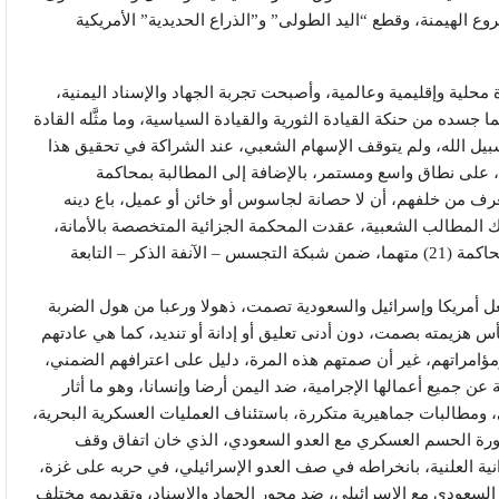
 الهيمنة، وقطع “اليد الطولى” و”الذراع الحديدية” الأمريكية
 محلية وإقليمية وعالمية، وأصبحت تجربة الجهاد والإسناد اليمنية،
ما جسده من حنكة القيادة الثورية والقيادة السياسية، وما مثَّله القادة
يل الله، ولم يتوقف الإسهام الشعبي، عند الشراكة في تحقيق هذا
ئة، على نطاق واسع ومستمر، بالإضافة إلى المطالبة بمحاكمة
يعرف من خلفهم، أن لا حصانة لجاسوس أو خائن أو عميل، باع دينه
ك المطالب الشعبية، عقدت المحكمة الجزائية المتخصصة بالأمانة،
في التاسع من نوفمبر الجاري 2025م، أولى جلسات محاكمة (21) متهما، ضمن شبكة التجسس – الآنفة الذكر – التابعة
جعل أمريكا وإسرائيل والسعودية تصمت، ذهولا ورعبا من هول الضربة
س هزيمته بصمت، دون أدنى تعليق أو إدانة أو تنديد، كما هي عادتهم
ؤامراتهم، غير أن صمتهم هذه المرة، دليل على اعترافهم الضمني،
عن جميع أعمالها الإجرامية، ضد اليمن أرضا وإنسانا، وهو ما أثار
ومطالبات جماهيرية متكررة، باستئناف العمليات العسكرية البحرية،
ضرورة الحسم العسكري مع العدو السعودي، الذي خان اتفاق وقف
نية العلنية، بانخراطه في صف العدو الإسرائيلي، في حربه على غزة،
 السعودي مع الإسرائيلي، ضد محور الجهاد والإسناد، وتقديمه مختلف