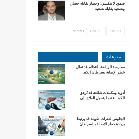
صمود لا ينكسر.. وحصار يقابله حصار،
وتصعيد يقابله تصعيد
NEXT
PREV
1 of 529
منوعات
ممارسة الرياضة بانتظام قد تقلل
خطر الإصابة بسرطان الكبد
أدوية ومكملات شائعة قد تُرهق
الكبد.. عندما يتحول العلاج إلى…
الجلوس لفترات طويلة قد يرتبط
بزيادة خطر الإصابة بالسرطان