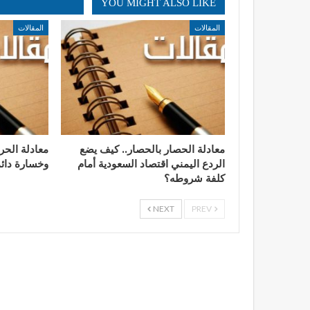
YOU MIGHT ALSO LIKE
المقالات
المقالات
معادلة الحصار بالحصار.. كيف يضع
​معادلة الح
الردع اليمني اقتصاد السعودية أمام
وخسارة دائم
كلفة شروطه؟
NEXT
PREV