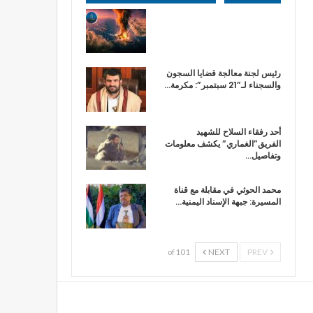
رئيس لجنة معالجة قضايا السجون
والسجناء لـ”21 سبتمبر”: مكرمة…
أحد رفقاء السلاح للشهيد
الفريق”الغماري” يكشف معلومات
وتفاصيل…
محمد الحوثي في مقابلة مع قناة
المسيرة: جبهة الإسناد اليمنية…
NEXT
PREV
1 of 10