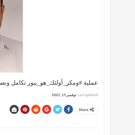
عملية #ومكر_أولئك_هو_يبور تكامل ونضج ا
Last updated
نوفمبر 15, 2025
Share