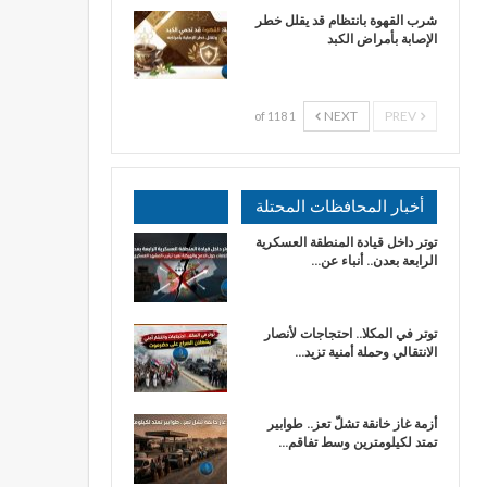
شرب القهوة بانتظام قد يقلل خطر
الإصابة بأمراض الكبد
NEXT
PREV
1 of 118
أخبار المحافظات المحتلة
توتر داخل قيادة المنطقة العسكرية
الرابعة بعدن.. أنباء عن…
توتر في المكلا.. احتجاجات لأنصار
الانتقالي وحملة أمنية تزيد…
أزمة غاز خانقة تشلّ تعز.. طوابير
تمتد لكيلومترين وسط تفاقم…