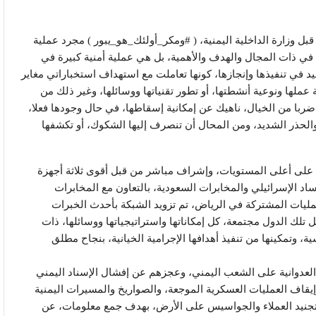
 قبل وزارة الداخلية اليمنية، ( #ومكر_أولئك_هو_يبور ) مجرد عملية
ا، في ذات المجال والهدف والأهمية، بل هي عملية أمنية كبيرة في
قيد في تنفيذها وإنجازها، كونها تعاملت مع استهداف استخباراتي مغاير
لها ونوعية أنشطتها، أو تطور تقنياتها ووسائلها، وغير ذلك من
ضربا من الخيال، ناهيك عن إمكانية إسقاطها، في حال وجودها فعلا،
والحذر الشديد، ومن المحال أن تنصرف إليها الشكوك، أو تكشفها
على أعلى المستويات، وإشراف مباشر من قبل أقوى ثلاثة أجهزة
اد الإسرائيلي والمخابرات السعودية، بالتعاون مع المخابرات
لعمليات المشتركة في الرياض، تم تزويد الشبكة بأحدث الخبرات
لك الدول مجتمعة، كل إمكاناتها واستراتيجياتها ووسائلها، ذات
، وتمكينها من تنفيذ أهدافها الإجرامية الخيانية، بنجاح مطلق
العدوانية على الشعب اليمني، وعجزهم عن إفشال الإسناد اليمني
اف العمليات العسكرية الموجعة، والصواريخ والمسيرات اليمنية
لى تجنيد العملاء والجواسيس على الأرض، بهدف جمع معلومات، عن