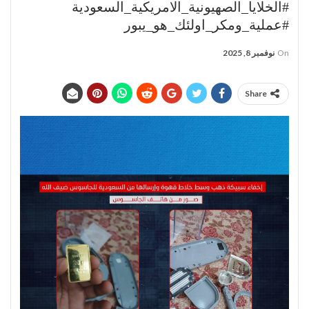
#الخلايا_الصهيونية_الامريكية_السعودية
#عملية_ومكر_اولئك_هو_يبور
On
نوفمبر 8, 2025
Share