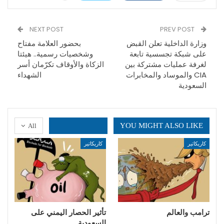
NEXT POST
PREV POST
وزارة الداخلية تعلن القبض
بحضور العلامة مفتاح
على شبكة تجسسية تابعة
وشخصيات رسمية.. هيئتا
لغرفة عمليات مشتركة بين
الزكاة والأوقاف تكرّمان أسر
CIA والموساد والمخابرات
الشهداء
السعودية
YOU MIGHT ALSO LIKE
All
كاريكاتير
كاريكاتير
ترامب والعالم
تأثير الحصار اليمني على
السعودية