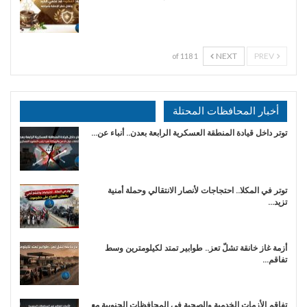
NEXT
PREV
1 of 118
أخبار المحافظات المحتلة
توتر داخل قيادة المنطقة العسكرية الرابعة بعدن.. أنباء عن…
توتر في المكلا.. احتجاجات لأنصار الانتقالي وحملة أمنية
تزيد…
أزمة غاز خانقة تشلّ تعز.. طوابير تمتد لكيلومترين وسط
تفاقم…
تفاقم الأزمات الخدمية والصحية في المحافظات الجنوبية مع