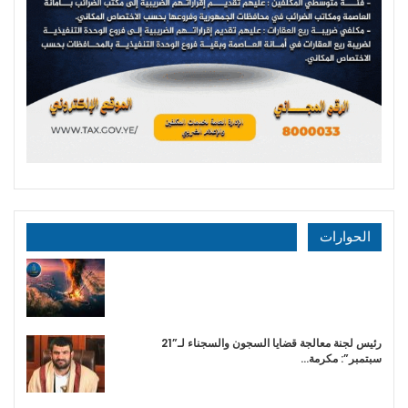
الحوارات
رئيس لجنة معالجة قضايا السجون والسجناء لـ”21
سبتمبر”: مكرمة…