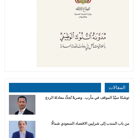
المقالات
توشكا سيّدُ الموقف في مأرب.. وضربةٌ تُجدِّد معادلةَ الردع
من باب المندب إلى شرايين الاقتصاد السعودي شمالًا