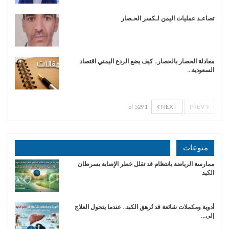
تصاعـد عمليات اليمن لـكسر الحـصار
معادلة الحصار بالحصار.. كيف يضع الردع اليمني اقتصاد
السعودية…
NEXT
PREV
1 of 529
منوعات
ممارسة الرياضة بانتظام قد تقلل خطر الإصابة بسرطان
الكبد
أدوية ومكملات شائعة قد تُرهق الكبد.. عندما يتحول العلاج
إلى…