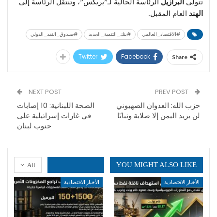
تتولى
البرازيل
الرئاسة الحالية لـ”بريكس”، وتنتقل الرئاسة إلى
الهند
العام المقبل.
#الاقتصاد_العالمي
#بنك_التنمية_الجديد
#صندوق_النقد_الدولي
Twitter
Facebook
Share
NEXT POST
PREV POST
حزب الله: العدوان الصهيوني
الصحة اللبنانية: 10 إصابات
لن يزيد اليمن إلا صلابة وثباتًا
في غارات إسرائيلية على
جنوب لبنان
YOU MIGHT ALSO LIKE
All
الأخبار الاقتصادية
الأخبار الاقتصادية