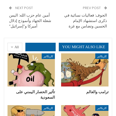
NEXT POST
PREV POST
الجوف: فعاليات نسائية في
أمين عام حزب الله: اليمن
ذكرى استشهاد الإمام
شعلة الجهاد وأنموذج إذلال
الحسين وتضامن مع غزة
أميركا و”إسرائيل”
YOU MIGHT ALSO LIKE
All
كاريكاتير
كاريكاتير
ترامب والعالم
تأثير الحصار اليمني على
السعودية
كاريكاتير
كاريكاتير