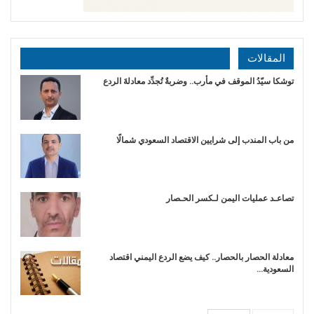
المقالات
توشكا سيّدُ الموقف في مأرب.. وضربةٌ تُجدِّد معادلةَ الردع
من باب المندب إلى شرايين الاقتصاد السعودي شمالًا
تصاعـد عمليات اليمن لـكسر الحـصار
معادلة الحصار بالحصار.. كيف يضع الردع اليمني اقتصاد
السعودية…