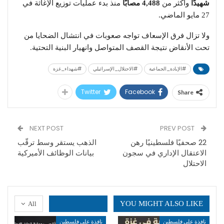
شهيدًا
وأكثر من
4,488 مصابًا
منذ بدء عمليات توزيع الإغاثة في
27 مايو الماضي.
ولا تزال فرق الإسعاف تواجه صعوبات في انتشال الضحايا من
تحت الأنقاض نتيجة القصف المتواصل وانهيار البنية التحتية.
#الإبادة_الجماعية
#الاحتلال_الإسرائيلي
#شهداء_غزة
Twitter
Facebook
Share
NEXT POST
PREV POST
22 صحفيًا فلسطينيًا رهن
الذهب يستقر وسط ترقّب
الاعتقال الإداري في سجون
بيانات الوظائف الأميركية
الاحتلال
YOU MIGHT ALSO LIKE
All
نافذة على فلسطين
نافذة على فلسطين