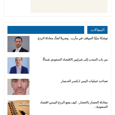
المقالات
توشكا سيّدُ الموقف في مأرب.. وضربةٌ تُجدِّد معادلةَ الردع
من باب المندب إلى شرايين الاقتصاد السعودي شمالًا
تصاعـد عمليات اليمن لـكسر الحـصار
معادلة الحصار بالحصار.. كيف يضع الردع اليمني اقتصاد
السعودية…