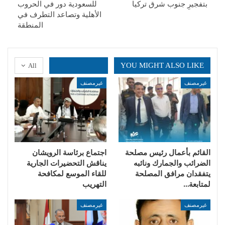
بتفجيرِ جنوب شرق تركيا
للسعودية دور في الحروب
الأهلية وتصاعد التطرف في
المنطقة
YOU MIGHT ALSO LIKE
All
غيرمصنف
غيرمصنف
القائم بأعمال رئيس مصلحة
اجتماع برئاسة الرويشان
الضرائب والجمارك ونائبه
يناقش التحضيرات الجارية
يتفقدان مرافق المصلحة
للقاء الموسع لمكافحة
لمتابعة…
التهريب
غيرمصنف
غيرمصنف