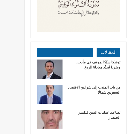
المقالات
توشكا سيّدُ الموقف في مأرب..
وضربةٌ تُجدِّد معادلةَ الردع
من باب المندب إلى شرايين الاقتصاد
السعودي شمالًا
تصاعـد عمليات اليمن لـكسر
الحـصار