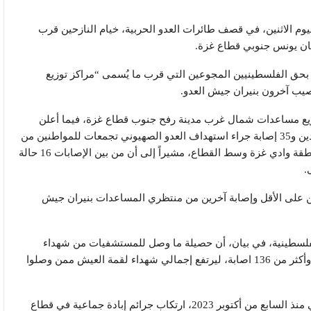
وم الاثنين، في قصف طائرات العدو الحربية، خيام النازحين قرب
ان يونس جنوبي قطاع غزة.
ي بحق الفلسطينيين المجوعين التي قرب ما يُسمى “مراكز توزيع
 مركز توزيع مساعدات شمال غرب مدينة رفح جنوب قطاع غزة، فيما أعلن
مستشفى العودة في النصيرات، استقباله اليوم، شهيدين و35 إصابة جراء استهداف العدو الصهيوني تجمعات للمواطنين من
منتظري المساعدات على شارع صلاح الدين جنوب منطقة وادي غزة وسط القطاع، مشيراً إلى أن من بين الإصابات 16 حالة
.
لى الأقل وإصابة آخرين من منتظري المساعدات بنيران جيش
لفلسطينية، في بيان، أن حصيلة ما وصل للمستشفيات من شهداء
مراكز المساعدات خلال 24 ساعة الماضية 17 شهيداً، وأكثر من 136 اصابة، ليرتفع إجمالي شهداء لقمة العيش ممن وصلوا
وبدعم أميركي وأوروبي، يواصل جيش العدو الإسرائيلي منذ السابع من أكتوبر 2023، ارتكاب جرائم إبادة جماعية في قطاع