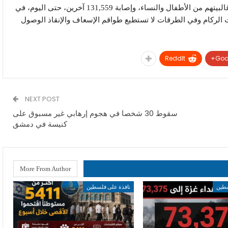
غزة أسفرت عن استشهاد 55,998 مواطناً فلسطينياً، غالبيتهم من الأطفال والنساء، وإصابة 131,559 آخرين، حتى اليوم، في
حت الركام وفي الطرقات لا تستطيع طواقم الإسعاف والإنقاذ الوصول
ReddIt
Goo
NEXT POST
سقوط 30 شخصا في هجوم إرهابي غير مسبوق على
كنيسة في دمشق
More From Author
سطين
نافذة على فلسطين