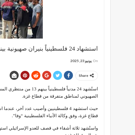
استشهاد 24 فلسطينياً بنيران صهيونية بينهم 13 من منتظري المساعدات في غزة
On
يونيو 23, 2025
Share
استُشهد 24 مدنياً فلسطي
الصهيوني لمناطق متفرقة من قطاع غزة.
حيث استشهد 4 فلسطينيين وأصيب عدد آخر، عن
قطاع غزة، وفق وكالة الأنباء الفلسطينية “وفا”.
واستُشهد ثلاثة أشقاء في قصف للعدو الإسرائيلي استه