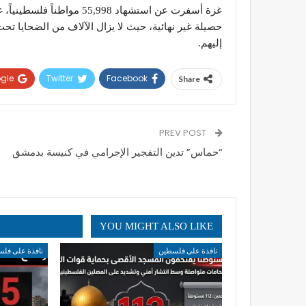
حصيلة غير نهائية، حيث لا يزال الآلاف من الضحايا ت
إليهم.
gle+
Twitter
Facebook
Share
PREV POST
“حماس” تدين التفجير الإجرامي في كنيسة بدمشق
YOU MIGHT ALSO LIKE
نافذة على فلسطين
نافذة على فل