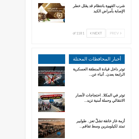
شرب القهوة بانتظام قد يقلل خطر
الإصابة بأمراض الكبد
NEXT
PREV
1 of 118
أخبار المحافظات المحتلة
توتر داخل قيادة المنطقة العسكرية
الرابعة بعدن.. أنباء عن…
توتر في المكلا.. احتجاجات لأنصار
الانتقالي وحملة أمنية تزيد…
أزمة غاز خانقة تشلّ تعز.. طوابير
تمتد لكيلومترين وسط تفاقم…