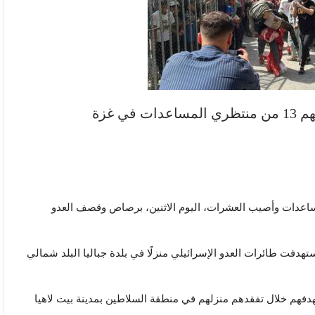
نياً بينهم 13 من منتظري المساعدات وأصيب العشرات، اليوم الاثنين، برصاص وقصف العدو
دما استهدفت طائرات العدو الإسرائيلي منزلًا في بلدة جباليا البلد شمالي
دفهم خلال تفقدهم منزلهم في منطقة السلاطين بمدينة بيت لاهيا