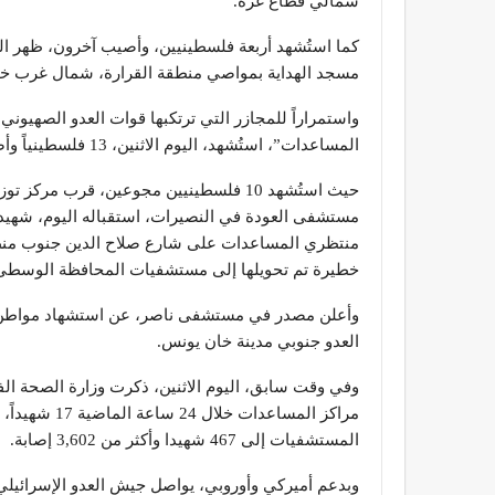
شمالي قطاع غزة.
كما استُشهد أربعة فلسطينيين، وأصيب آخرون، ظهر الي
مسجد الهداية بمواصي منطقة القرارة، شمال غرب خ
واستمراراً للمجازر التي ترتكبها قوات العدو الصهيون
المساعدات”، استُشهد، اليوم الاثنين، 13 فلسطينياً وأصيب آخرون بنيران جيش العدو.
حيث استُشهد 10 فلسطينيين مجوعين، قرب
خطيرة تم تحويلها إلى مستشفيات المحافظة الوسطى
وأعلن مصدر في مستشفى ناصر، عن استشهاد مواطن ع
العدو جنوبي مدينة خان يونس.
وفي وقت سابق، اليوم الاثنين، ذكرت وزارة الصحة ا
المستشفيات إلى 467 شهيدا وأكثر من 3,602 إصابة.