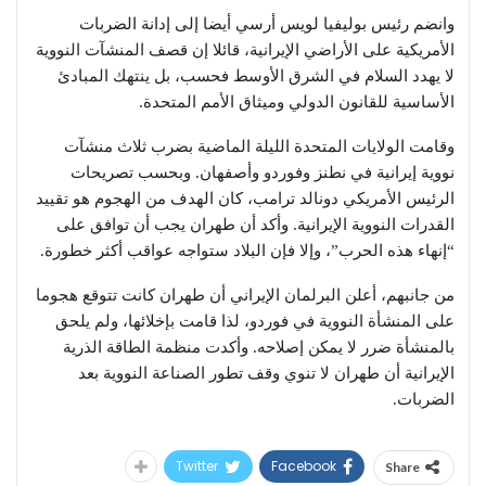
وانضم رئيس بوليفيا لويس أرسي أيضا إلى إدانة الضربات
الأمريكية على الأراضي الإيرانية، قائلا إن قصف المنشآت النووية
لا يهدد السلام في الشرق الأوسط فحسب، بل ينتهك المبادئ
الأساسية للقانون الدولي وميثاق الأمم المتحدة.
وقامت الولايات المتحدة الليلة الماضية بضرب ثلاث منشآت
نووية إيرانية في نطنز وفوردو وأصفهان. وبحسب تصريحات
الرئيس الأمريكي دونالد ترامب، كان الهدف من الهجوم هو تقييد
القدرات النووية الإيرانية. وأكد أن طهران يجب أن توافق على
“إنهاء هذه الحرب”، وإلا فإن البلاد ستواجه عواقب أكثر خطورة.
من جانبهم، أعلن البرلمان الإيراني أن طهران كانت تتوقع هجوما
على المنشأة النووية في فوردو، لذا قامت بإخلائها، ولم يلحق
بالمنشأة ضرر لا يمكن إصلاحه. وأكدت منظمة الطاقة الذرية
الإيرانية أن طهران لا تنوي وقف تطور الصناعة النووية بعد
الضربات.
Twitter
Facebook
Share