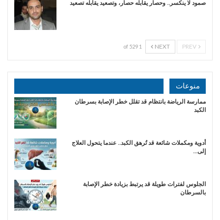
صمود لا ينكسر.. وحصار يقابله حصار، وتصعيد يقابله تصعيد
NEXT
PREV
1 of 529
منوعات
ممارسة الرياضة بانتظام قد تقلل خطر الإصابة بسرطان
الكبد
أدوية ومكملات شائعة قد تُرهق الكبد.. عندما يتحول العلاج
إلى…
الجلوس لفترات طويلة قد يرتبط بزيادة خطر الإصابة
بالسرطان