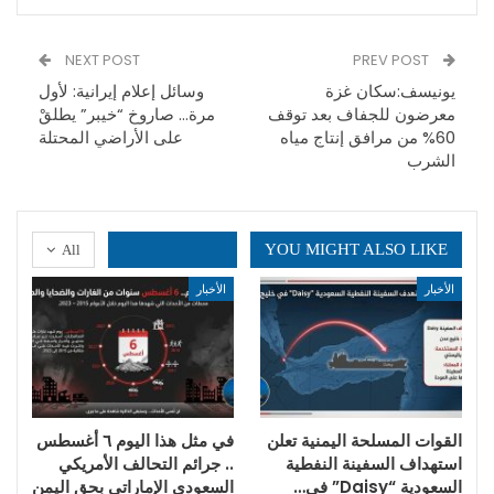
NEXT POST
PREV POST
يونيسف:سكان غزة
وسائل إعلام إيرانية: لأول
معرضون للجفاف بعد توقف
مرة… صاروخ “خيبر” يطلقْ
60% من مرافق إنتاج مياه
على الأراضي المحتلة
الشرب
YOU MIGHT ALSO LIKE
All
الأخبار
الأخبار
القوات المسلحة اليمنية تعلن
في مثل هذا اليوم ٦ أغسطس
استهداف السفينة النفطية
.. جرائم التحالف الأمريكي
السعودية “Daisy” في…
السعودي الإماراتي بحق اليمن