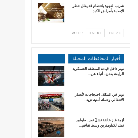
شرب القهوة بانتظام قد يقلل خطر
الإصابة بأمراض الكبد
NEXT
PREV
1 of 118
أخبار المحافظات المحتلة
توتر داخل قيادة المنطقة العسكرية
الرابعة بعدن.. أنباء عن…
توتر في المكلا.. احتجاجات لأنصار
الانتقالي وحملة أمنية تزيد…
أزمة غاز خانقة تشلّ تعز.. طوابير
تمتد لكيلومترين وسط تفاقم…