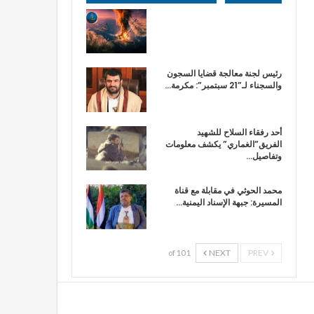
رئيس لجنة معالجة قضايا السجون
والسجناء لـ”21 سبتمبر”: مكرمة…
أحد رفقاء السلاح للشهيد
الفريق”الغماري” يكشف معلومات
وتفاصيل…
محمد الحوثي في مقابلة مع قناة
المسيرة: جبهة الإسناد اليمنية…
NEXT
PREV
1 of 10