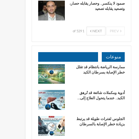
صمود لا ينكسر.. وحصار يقابله حصار،
وتصعيد يقابله تصعيد
NEXT
PREV
1 of 529
منوعات
ممارسة الرياضة بانتظام قد تقلل
خطر الإصابة بسرطان الكبد
أدوية ومكملات شائعة قد تُرهق
الكبد.. عندما يتحول العلاج إلى…
الجلوس لفترات طويلة قد يرتبط
بزيادة خطر الإصابة بالسرطان