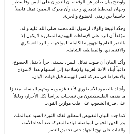
وأوضح بيان صادر عن الوقفة، أن العدوان على اليمن وفلسطين
وجهان لمخطط تدميري واحد، وأن معركة الصمود تمثل فاصلاً
حاسماً بين زمني الخضوع والحرية.
وجدّد البيعة والولاء لرسول الله محمد صلى الله عليه وآله،
مؤكداً أن الرد على الإساءات اليهودية المتكررة لا يكون إلا
بالنفير العام والجهوزية الكاملة للمواجهة، وبالرد العسكري
والاقتصادي، والمقاطعة الشاملة.
وأكد البيان أن صوت قبائل اليمن، سيبقى حراً لا يقبل الخضوع،
داعياً أبناء الأمة العربية والإسلامية إلى استلهام هذا الأنموذج
والانخراط في معركة كسر الهيمنة قبل فوات الأوان.
وأشاد بالصمود الأسطوري لأبناء غزة ومقاومتهم الباسلة، معتبرًا
ما يقدمه الفلسطينيون من تضحيات نبراساً لكل الأحرار، ودليلاً
على قدرة الشعوب على قلب موازين القوى.
كما جدد البيان التفويض المطلق لقائد الثورة السيد عبدالملك
بدر الدين الحوثي لمواصلة قيادة المعركة ضد أعداء الأمة،
والثبات على نهج الجهاد حتى تحقيق النصر.