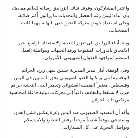
واعتبر المشاركون، وقوف قبائل الزرانيق رسالة للعالم مفادها،
بأن أبناء اليمن رغم الحصار والتحديات ما يزالون أكثر صلابة،
وعلى استعداد خوض معركة التحرر حتى النهاية مهما كانت
التضحيات.
ودعا أبناء الزرانيق إلى تعزيز التعبئة والاستعداد الواسع، عبر
الالتحاق بالدورات المفتوحة ورفد الجبهات ومواصلة العمل
المنظم لمواجهة العدوان الصهيوني، الأمريكي.
وفي الوقفة، أدان مدير المديرية حسين سهل زين، الجرائم
الوحشية التي يرتكبها العدو الصهيوني بحق المدنيين في اليمن
وفلسطين، معتبراً القصف العشوائي وتدمير البنى التحتية جرائم
حرب لا تسقط بالتقادم، داعياً إلى تحركات دولية فاعلة لمحاسبة
مرتكبي تلك الجرائم.
وأكد أن التصعيد الصهيوني ضد اليمن وغزة يعكس فشل العدو،
ويستدعي موقفاً شعبياً موحداً يرفض التطبيع والاستسلام
ويواصل التحرك على كل المسارات.