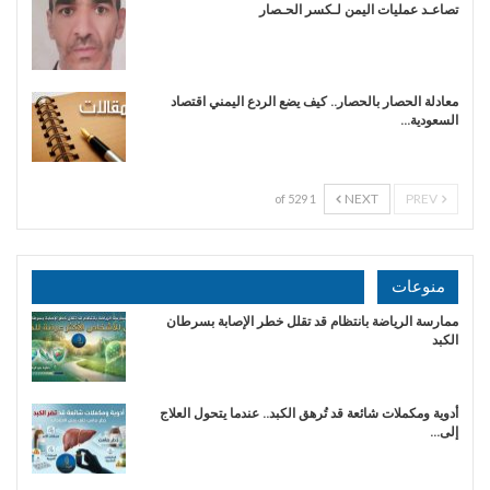
تصاعـد عمليات اليمن لـكسر الحـصار
معادلة الحصار بالحصار.. كيف يضع الردع اليمني اقتصاد
السعودية…
NEXT
PREV
1 of 529
منوعات
ممارسة الرياضة بانتظام قد تقلل خطر الإصابة بسرطان
الكبد
أدوية ومكملات شائعة قد تُرهق الكبد.. عندما يتحول العلاج
إلى…