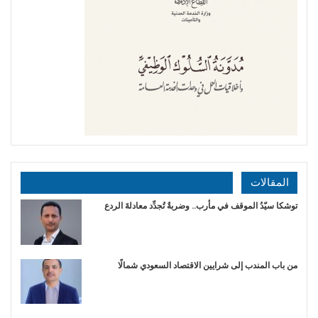
المقالات
توشكا سيّدُ الموقف في مأرب.. وضربةٌ تُجدِّد معادلةَ الردع
من باب المندب إلى شرايين الاقتصاد السعودي شمالًا