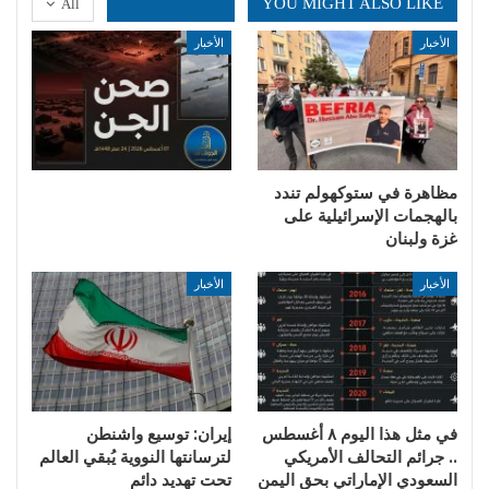
YOU MIGHT ALSO LIKE
All
الأخبار
الأخبار
مظاهرة في ستوكهولم تندد
بالهجمات الإسرائيلية على
غزة ولبنان
الأخبار
الأخبار
في مثل هذا اليوم ٨ أغسطس
إيران: توسيع واشنطن
.. جرائم التحالف الأمريكي
لترسانتها النووية يُبقي العالم
السعودي الإماراتي بحق اليمن
تحت تهديد دائم