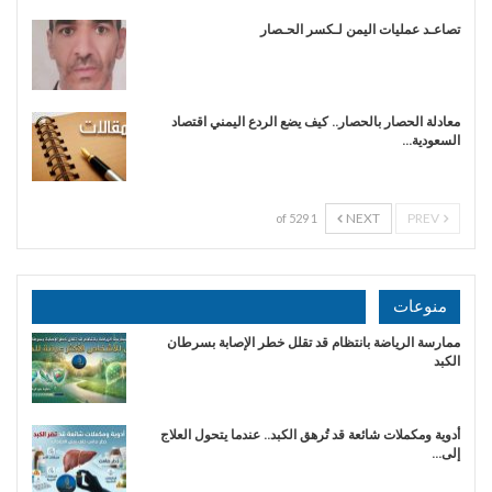
تصاعـد عمليات اليمن لـكسر الحـصار
معادلة الحصار بالحصار.. كيف يضع الردع اليمني اقتصاد
السعودية…
NEXT
PREV
1 of 529
منوعات
ممارسة الرياضة بانتظام قد تقلل خطر الإصابة بسرطان
الكبد
أدوية ومكملات شائعة قد تُرهق الكبد.. عندما يتحول العلاج
إلى…