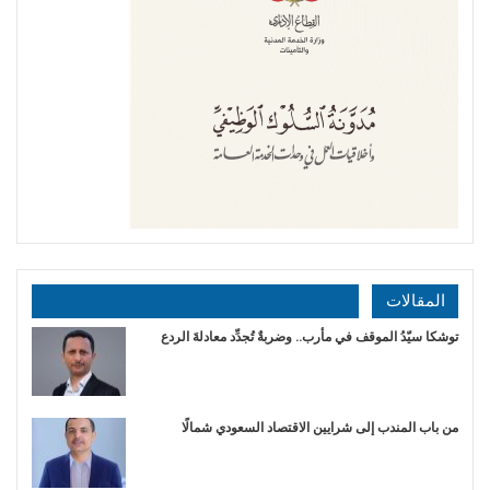
المقالات
توشكا سيّدُ الموقف في مأرب.. وضربةٌ تُجدِّد معادلةَ الردع
من باب المندب إلى شرايين الاقتصاد السعودي شمالًا