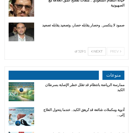
خيانة النظام السعودي .. ملفات تفضح عمق العلاقة مع
الصهيونية
صمود لا ينكسر.. وحصار يقابله حصار، وتصعيد يقابله تصعيد
NEXT
PREV
1 of 529
منوعات
ممارسة الرياضة بانتظام قد تقلل خطر الإصابة بسرطان
الكبد
أدوية ومكملات شائعة قد تُرهق الكبد.. عندما يتحول العلاج
إلى…