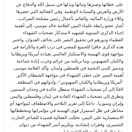
على عطائها وصبرها وثباتها وبذلها في سبيل الله والدفاع عن
الأرض والعرض والسيادة الوطنية. وفي الفعالية التي حضرها
وكلاء وزارة المالية، والقائم بأعمال رئيس مصلحة الضرائب،
أشار عضو رابطة علماء اليمن العلامة خالد موسى، إلى أهمية
إحياء الذكرى السنوية للشهيد لاستذكار تضحيات الشهداء
العظماء ودورهم في تحقيق النصر على تحالف العدوان. واعتبر
هذه الذكرى حافزا للجميع للمضي في درب العزة والكرامة في
مواجهة قوى الهيمنة والاستكبار العالمي بقيادة أمريكا وبريطانيا
والكيان الصهيوني، وما ترتكبه من جرائم وحرب إبادة جماعية
وتدمير للبنى التحتية في فلسطين ولبنان. وأكد العلامة موسى،
أهمية السير على خطى الشهداء في مواجهة الشيطان الأكبر
“أمريكا وبريطانيا والكيان الصهيوني”، وأدواتهم في المنطقة..
لافتًا إلى أن تضحيات الشهداء ستظل خالدة في وجدان اليمنيين.
وتطرق إلى تضحيات الشهداء القادة في لبنان وفلسطين واليمن
وإيران وسوريا.. داعيًا إلى تعزيز التلاحم والاصطفاف لمواجهة أي
مخاطر في ظل استمرار قوى الهيمنة في مؤامراتها ومخططاتها
الاستعمارية على اليمن. تخللت الفعالية قصيدة للشاعر الحارث
الشميري، وفقرات إنشادية، وتكريم أسر الشهداء من ديوان
وزارة المالية والمصالح التابعة لها.