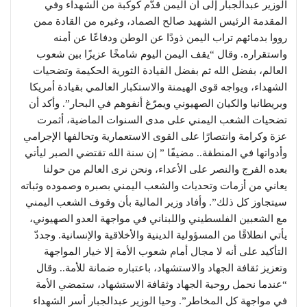
الوزير عبدالجبار إلى أن اليمن قدّم كوكبة من الشهداء وفي
المقدمة الرئيس الشهيد صالح الصماد، وغيره من القادة ممن
رووا بدمائهم تراب اليمن ذودًا عن الوطن ودفاعًا عن أمنه
واستقراره. وقال “يقف اليمن اليوم شامخًا عزيزًا بين شعوب
العالم، بفضل الله ثم بفضل القيادة الثورية الحكيمة وتضحيات
الشهداء، ويواجه قوى الهيمنة والاستكبار العالمي بقيادة أمريكا
وبريطانيا والكيان الصهيوني ويمرّغ أنفوهم في البحار”. وأكد أن
تضحيات الشعب اليمني على مدى السنوات الماضية، أثمرت
عزة وكرامة وانتصارًا على القوى الاستعمارية وتحالفها الإجرامي
وأدواتها في المنطقة.. مضيفًا ” إن سنة الله تقتضي الصبر ليأتي
بعده الفرج والنصر على الأعداء، ونحن نرى العالم من حولنا
يعاني من أزمات وتحديات والشعب اليمني بصبره وصموده وثباته
سيتجاوز كل ذلك”. وأفاد وزير المالية بأن وقوف الشعب اليمني
مع الشعبين الفلسطيني واللبناني في مواجهة العدو الصهيوني،
يأتي انطلاقًا من المسؤولية الدينية والأخلاقية والإنسانية. وجددّ
التأكيد على أنه لا مجال أمام شعوب الأمة إلا خيار المواجهة
وتعزيز ثقافة الجهاد والاستشهاد، باعتباره ضمانة للأمة.. وقال
“عندما نحمل روحية الجهاد وثقافة الاستشهاد، ستمضي الأمة
في مواجهة كل المخاطر”. وحيا الوزير عبدالجبار أسر الشهداء