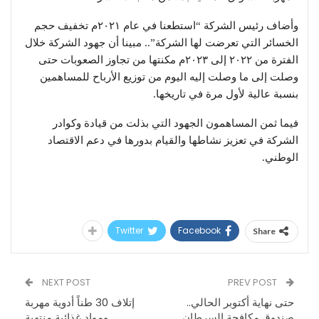
وأضاف رئيس الشركة “استطعنا في عام ٢٠٢١م تخفيف حجم
الخسائر التي تعرضت لها الشركة”.. مبينا أن جهود الشركة خلال
الفترة من ٢٠٢٢ إلى ٢٠٢٣م مكنتها من تجاوز الصعوبات حتى
وصلت إلى ما وصلت إليه اليوم من توزيع الأرباح للمساهمين
بنسبة عالية لأول مرة في تاريخها.
فيما ثمن المساهمون الجهود التي بذلت من قيادة وكوادر
الشركة في تعزيز نشاطها والقيام بدورها في دعم الاقتصاد
الوطني.
Twitter
Facebook
Share
NEXT POST
PREV POST
حتى نهاية أكتوبر الحالي..
إتلاف 30 طناً أدوية مهربة
صندوق مكافحة السرطان
ومواد غذائية منتهية