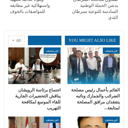
يدشن الحملة الوطنية
واستهلاكية غير مطابقة
السادسة للتوعية بسرطان
للمواصفات بالجوف
الثدي
YOU MIGHT ALSO LIKE
All
غيرمصنف
غيرمصنف
القائم بأعمال رئيس مصلحة
اجتماع برئاسة الرويشان
الضرائب والجمارك ونائبه
يناقش التحضيرات الجارية
يتفقدان مرافق المصلحة
للقاء الموسع لمكافحة
لمتابعة…
التهريب
غيرمصنف
غيرمصنف