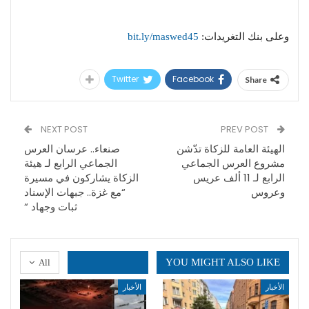
وعلى بنك التغريدات:
bit.ly/maswed45
Twitter
Facebook
Share
NEXT POST
PREV POST
الهيئة العامة للزكاة تدّشن
صنعاء.. عرسان العرس
مشروع العرس الجماعي
الجماعي الرابع لـ هيئة
الرابع لـ 11 ألف عريس
الزكاة يشاركون في مسيرة
وعروس
“مع غزة.. جبهات الإسناد
ثبات وجهاد “
YOU MIGHT ALSO LIKE
All
الأخبار
الأخبار