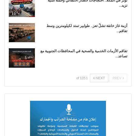
توتر في المكلا.. احتجاجات لأنصار الانتقالي وحملة أمنية
تزيد…
أزمة غاز خانقة تشلّ تعز.. طوابير تمتد لكيلومترين وسط
تفاقم…
تفاقم الأزمات الخدمية والصحية في المحافظات الجنوبية مع
تصاعد…
NEXT
PREV
1 of 135