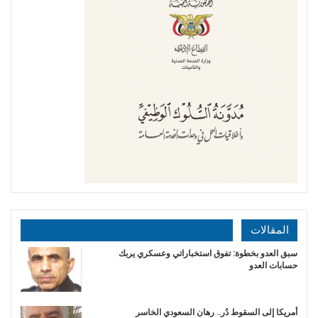
المقالات
سبق العدو بخطوة: تفوق استخباراتي وعسكري يربك
حسابات العدو
أمريكا إلى السقوط دُر.. رهان السعودي الخاسر