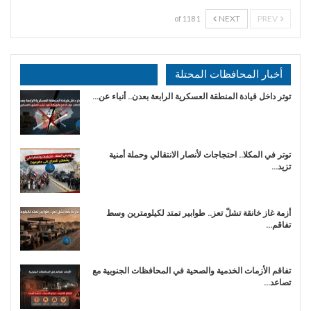
NEXT
PREV
1 of 118
أخبار المحافظات المحتلة
توتر داخل قيادة المنطقة العسكرية الرابعة بعدن.. أنباء عن…
توتر في المكلا.. احتجاجات لأنصار الانتقالي وحملة أمنية
تزيد…
أزمة غاز خانقة تشلّ تعز.. طوابير تمتد لكيلومترين وسط
تفاقم…
تفاقم الأزمات الخدمية والصحية في المحافظات الجنوبية مع
تصاعد…