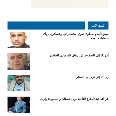
المقالات
سبق العدو بخطوة: تفوق استخباراتي وعسكري يربك
حسابات العدو
أمريكا إلى السقوط دُر.. رهان السعودي الخاسر
رسالة إلى تركيا وباكستان
عن اتفاقية الدفاع الثلاثية بين باكستان والسعودية وتركيا