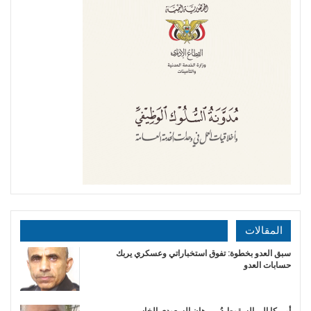
المقالات
سبق العدو بخطوة: تفوق استخباراتي وعسكري يربك
حسابات العدو
أمريكا إلى السقوط دُر.. رهان السعودي الخاسر