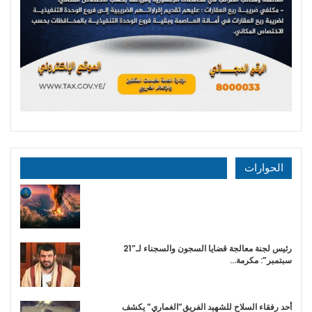
الحوارات
رئيس لجنة معالجة قضايا السجون والسجناء لـ”21
سبتمبر”: مكرمة…
أحد رفقاء السلاح للشهيد الفريق”الغماري” يكشف