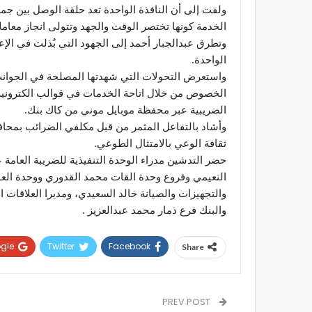
ولفت إلى أن النافذة الواحدة تعد حلقة الوصل بين جم
الخدمة كونها تختصر الوقت والجهد وتتولى انجاز معاملا
وتطرق عبدالجبار أحمد إلى الجهود التي بُذلت في الإع
الواحدة.
واستعرض التحولات التي شهدتها المصلحة في الجوانب ا
الخصوص من خلال اتاحة الخدمات في قوالب الكترونية ت
الضريبية عبر محفظة موبايل موني من كاك بنك.
وأشاد بالتفاعل المثمر من قبل مكلفي الضرائب بمحاف
ثقافة الوعي بالامتثال الطوعي.
حضر التدشين مدراء الوحدة التنفيذية للضريبة العام
النعيمي وفروع وحدة القات محمد القدوري ووحدة ال
والتجهيزات والصيانة خالد السعيدي، ومديرا العلاقات 
والبنك فرع ذمار محمد عبدالعزيز .
gle+
Twitter
Facebook
Share
PREV POST