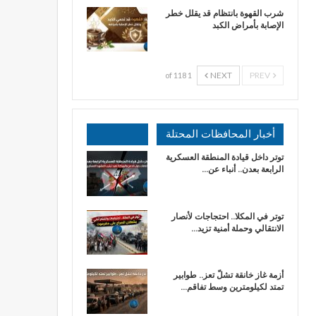
شرب القهوة بانتظام قد يقلل خطر
الإصابة بأمراض الكبد
NEXT
PREV
1 of 118
أخبار المحافظات المحتلة
توتر داخل قيادة المنطقة العسكرية
الرابعة بعدن.. أنباء عن…
توتر في المكلا.. احتجاجات لأنصار
الانتقالي وحملة أمنية تزيد…
أزمة غاز خانقة تشلّ تعز.. طوابير
تمتد لكيلومترين وسط تفاقم…