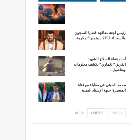
رئيس لجنة معالجة قضايا السجون
والسجناء لـ”21 سبتمبر”: مكرمة…
أحد رفقاء السلاح للشهيد
الفريق”الغماري” يكشف معلومات
وتفاصيل…
محمد الحوثي في مقابلة مع قناة
المسيرة: جبهة الإسناد اليمنية…
NEXT
PREV
1 of 10