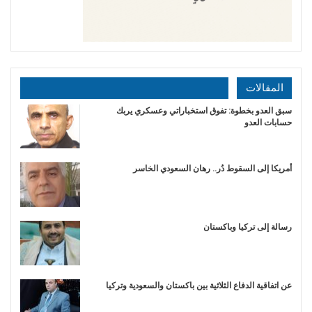
المقالات
سبق العدو بخطوة: تفوق استخباراتي وعسكري يربك
حسابات العدو
أمريكا إلى السقوط دُر.. رهان السعودي الخاسر
رسالة إلى تركيا وباكستان
عن اتفاقية الدفاع الثلاثية بين باكستان والسعودية وتركيا