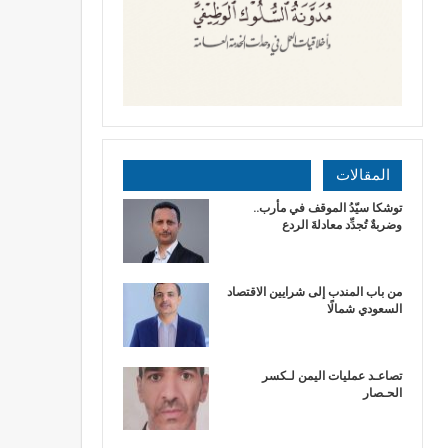
المقالات
توشكا سيّدُ الموقف في مأرب..
وضربةٌ تُجدِّد معادلةَ الردع
من باب المندب إلى شرايين الاقتصاد
السعودي شمالًا
تصاعـد عمليات اليمن لـكسر
الحـصار