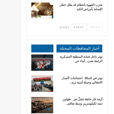
شرب القهوة بانتظام قد يقلل خطر
الإصابة بأمراض الكبد
NEXT
PREV
1 of 118
أخبار المحافظات المحتلة
توتر داخل قيادة المنطقة العسكرية
الرابعة بعدن.. أنباء عن…
توتر في المكلا.. احتجاجات لأنصار
الانتقالي وحملة أمنية تزيد…
أزمة غاز خانقة تشلّ تعز.. طوابير
تمتد لكيلومترين وسط تفاقم…