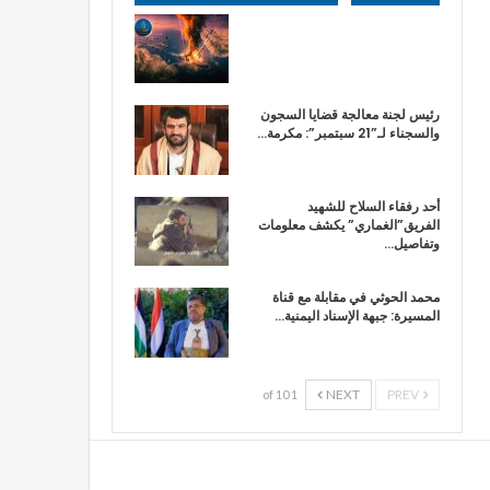
رئيس لجنة معالجة قضايا السجون
والسجناء لـ”21 سبتمبر”: مكرمة…
أحد رفقاء السلاح للشهيد
الفريق”الغماري” يكشف معلومات
وتفاصيل…
محمد الحوثي في مقابلة مع قناة
المسيرة: جبهة الإسناد اليمنية…
NEXT
PREV
1 of 10