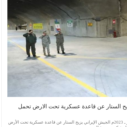
زيح الستار عن قاعدة عسكرية تحت الارض تحمل
الجوف نت : 16 ـ رجب ـ 1444 هـ : الموافق ـ 7 ـ فبراير ـ 2023م الجيش الإيراني يزيح الستار عن قاعدة عسكرية تحت الأرض