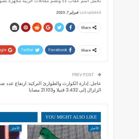
تحمل اسم عقاب ٤٤ وتضم مقاتلات حربية مجهزة بصواريخ كروز بعيدة المدى.
Last updated
فبراير 7, 2023
Share
gle+
Twitter
Facebook
Share
PREV POST
عاجل: إدارة الكوارث والطوارئ التركية: ارتفاع عدد ضح
الزلزال إلى 3.432 قتيلا و21.103 مصابا
YOU MIGHT ALSO LIKE
الأخبار
الأخبار