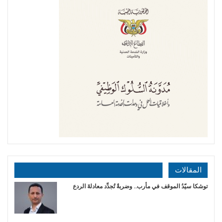
المقالات
توشكا سيّدُ الموقف في مأرب.. وضربةٌ تُجدِّد معادلةَ الردع