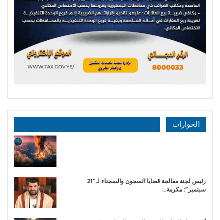
الحوارات
رئيس لجنة معالجة قضايا السجون والسجناء لـ”21
سبتمبر”: مكرمة…