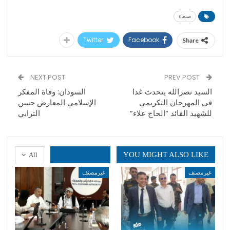
صنعاء
Twitter
Facebook
Share
NEXT POST
PREV POST
السيد نصرالله يتحدث غدا
السودان: وفاة المفكر
في المهرجان التكريمي
الإسلامي المعارض حسن
للشهيد القائد “الحاج علاء”
الترابي
YOU MIGHT ALSO LIKE
All
غيرمصنف
غيرمصنف