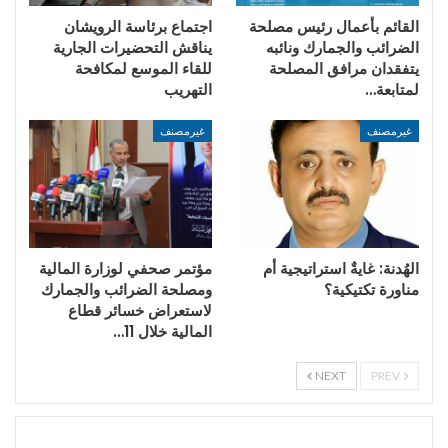
القائم بأعمال رئيس مصلحة
اجتماع برئاسة الرويشان
الضرائب والجمارك ونائبه
يناقش التحضيرات الجارية
يتفقدان مرافق المصلحة
للقاء الموسع لمكافحة
لمتابعة…
التهريب
غيرمصنف
غيرمصنف
الهُدنة: غايةٌ استراتيجية أم
مؤتمر صحفي لوزارة المالية
مناورة تكتيكية؟
ومصلحة الضرائب والجمارك
لاستعراض خسائر قطاع
المالية خلال 11…
NEXT
PREV