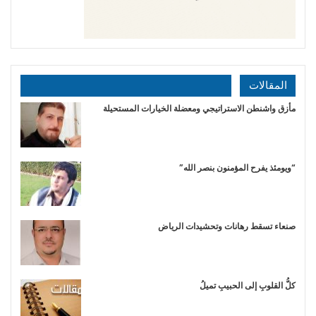
المقالات
مأزق واشنطن الاستراتيجي ومعضلة الخيارات المستحيلة
“ويومئذ يفرح المؤمنون بنصر الله”
صنعاء تسقط رهانات وتحشيدات الرياض
​كلُّ القلوبِ إلى الحبيبِ تميلُ