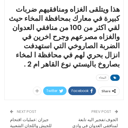
هذا ويتلقى الغزاه ومنافقيهم ضربات
كبيرة في معارك بمحافظة المخاء حيث
لقي اكثر من 100 من منافقي العدوان
والغزاه مصرعهم وجرح اخرين في
الضربة الصاروخي التي استهدفت
انزال بحري لهم في محافظة ا لمخاء
بصاروخ باليستي نوع القاهر ام 2 .
المخاء
Twitter
Facebook
Share
NEXT POST
PREV POST
الجوف:تفجير اليه تابعة
جيزان :عمليات اقتحام
لمنافقي العدوان في وادي
للجيش واللجان الشعبية