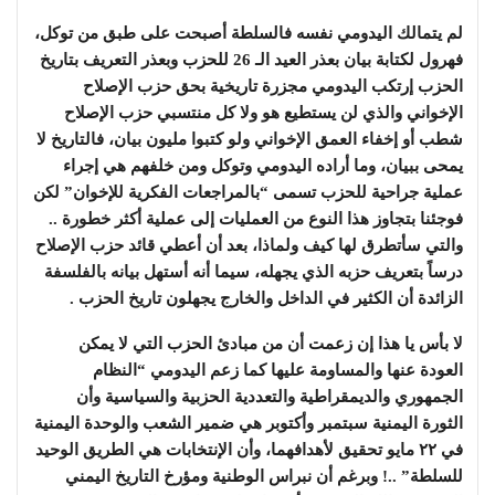
لم يتمالك اليدومي نفسه فالسلطة أصبحت على طبق من توكل،
فهرول لكتابة بيان بعذر العيد الـ 26 للحزب وبعذر التعريف بتاريخ
الحزب إرتكب اليدومي مجزرة تاريخية بحق حزب الإصلاح
الإخواني والذي لن يستطيع هو ولا كل منتسبي حزب الإصلاح
شطب أو إخفاء العمق الإخواني ولو كتبوا مليون بيان، فالتاريخ لا
يمحى ببيان، وما أراده اليدومي وتوكل ومن خلفهم هي إجراء
عملية جراحية للحزب تسمى “بالمراجعات الفكرية للإخوان” لكن
فوجئنا بتجاوز هذا النوع من العمليات إلى عملية أكثر خطورة ..
والتي سأتطرق لها كيف ولماذا، بعد أن أعطي قائد حزب الإصلاح
درساً بتعريف حزبه الذي يجهله، سيما أنه أستهل بيانه بالفلسفة
الزائدة أن الكثير في الداخل والخارج يجهلون تاريخ الحزب .
لا بأس يا هذا إن زعمت أن من مبادئ الحزب التي لا يمكن
العودة عنها والمساومة عليها كما زعم اليدومي “النظام
الجمهوري والديمقراطية والتعددية الحزبية والسياسية وأن
الثورة اليمنية سبتمبر وأكتوبر هي ضمير الشعب والوحدة اليمنية
في ٢٢ مايو تحقيق لأهدافهما، وأن الإنتخابات هي الطريق الوحيد
للسلطة” ..! وبرغم أن نبراس الوطنية ومؤرخ التاريخ اليمني