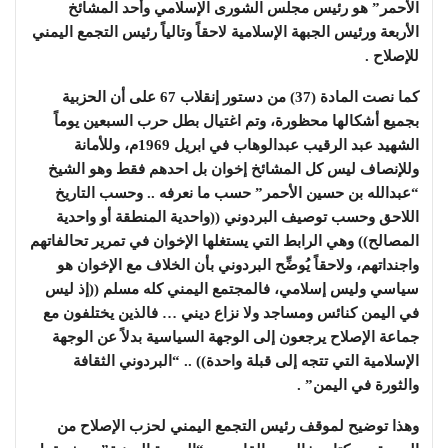
الأحمر” هو رئيس مجلس الشورى الإسلامي وأحد المشائخ
الأربعة ورئيس الجبهة الإسلامية لاحقاً وتالياً رئيس التجمع اليمني
للإصلاح .
كما نصت المادة (37) من دستور إنقلاب 67 على أن الحزبية
بجميع أشكالها محظورة، وتم اغتيال بطل حرب السبعين يوماً
الشهيد عبد الرقيب عبدالوهاب في ابريل 1969م، وللأمانة
وللإنصاف ليس كل المشائخ إخوان بل احدهم فقط وهو الشيخ
“عبدالله بن حسين الأحمر” حسب ما نعرفه .. وحسب التاريخ
اللاحق وحسب توصيف البردوني ((واحدية المنطقة أو واحدية
المصالح)) وهي الرابط التي يستغلها الإخوان في تمرير تحالفاتهم
واجنداتهم، ولاحقاً يُوضِّح البردوني بأن الخلاف مع الإخوان هو
سياسي وليس إسلامي، فالمجتمع اليمني كله مسلم ((إذ ليس
في اليمن كنائس ومساجد ولا نزاع ديني … فالذين يختلفون مع
جماعة الإصلاح يرجعون إلى الوجهة السياسية بدلاً عن الوجهة
الإسلامية التي تتجه إلى قبلة واحدة)) .. “البردوني الثقافة
والثورة في اليمن” .
وهذا توضيح لموقف رئيس التجمع اليمني لحزب الإصلاح من