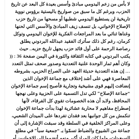
لا بأس من زعم اليدومي مبادئ وأسس بعيدة كل البعد عن تاريخ
الحزب، وبرغم كل ما سبق من صواريخ باليستية برؤوس نووية
تاريخية لن يستطيع اليدومي شطبها أو مسحها من تاريخ حزب
الإصلاح الإخواني، بل تنسف زيف المبادئ والأسس التي لحنها
وغناها ثنائي ما بعد المراجعات الفكرية للإخوان اليدومي وتوكل
كرمان، رغم كل ذلك سأترك الفقيد عبدالله البردوني يطلق
رصاصة الرحمة على أول قائد حزب يجهل تاريخ حزبه.. حيث
يكتب البردوني في كتابه الثقافة والثورة في اليمن صفحة 36 : ((
وكان أهم ثمار الوحدة علنية التعددية وصدور صحف تمثل التعدد
… إن هذه التعددية حديثة العهد على الصراع الحزبي، بشروطه
المعاصرة فهي على أشد إختلاف مع جماعة الإخوان الذين
إنضافت إليهم قوى مشيخية وتجارية فأصبح إسم جماعة الإخوان
“جماعة الإصلاح” لكي تدل التسمية على الحزبية وعلى نهجها
المحافظ، ولابد أن هذه الخصومات تقوي كل الفرقاء، لأنها
إصطراع مفاهيم لا محاربة عشائرية لهذا بدأت جماعة الإخوان
تنكمش من كل جوانبها بعد فقدان تفردها على الميدان الشعبي،
وعلى المراكز الخلفية في السلطة وقد سبقت الإشارة إلى أن
جماعة من الشيوخ والضباط تسمّوا بـ “جمعية سبأ” في مطلع
السبعينات، ولما كان المراد أكبر منهم أنضموا إلى الإخوانيين أو