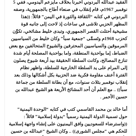
الفقيد عبدالله البردوني أخبرنا بخلاف مايزعم اليدومي، ففي 5
نوفمبر 1967م، قام إنقلاب في صنعاء أطاح بالجمهورية، وصفه
البردوني في كتابه “الثقافة والثورة في اليمن” قائلاً: ((هذا
المظهر الحزبي تلاشى في ساعات إذ لاحت إلى جانبه قوة
مشيخية أحتلت القصر الجمهوري، وتبدى خليط مشائخي، تكوَّن
كحزب 1968م وتَسمَّى “جمعية سبأ” وكان خليط من السياسيين
المرموقين والسياسيين المحترفين والشيوخ المتحالفين مع بعض
الضباط، إما بواحدية المنطقة، واما بواحدية المصلحة أيام شدة
تنازع المصالح، وكانت السلطة الحقيقة بيد أربعة شيوخ يصلون
إلى المرام على يد السلطة الخارجية للسلطة، واظهر نظام
الفترة أعنف مقاومة فكرية ضد الحزبية بكل أشكالها وذلك بعد
إنقلاب نوفمبر بثلاث سنوات، مع أن بطانة السلطة من جماعة
سبأ)) .. مع العلم أن أحد المشائخ الأربعة هو الشيخ عبدالله بن
حسين الأحمر .
أما خالد بن محمد القاسمي كتب في كتابه “الوحدة اليمنية”
حول تسمية الدولة اليمنية رسمياً “بدولة إسلامية” قائلاً :
((واسترضاء للسعوديين وافق اليمنيون على إنشاء واجهة إسلامية
للحكم هي “مجلس الشورى)) .. وكان الشيخ “عبدالله بن حسين