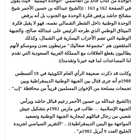
الوحدة من كتاب خالد بن القاسمي “الوحدة اليمنية” حيث يقول
في الصفحة 162 و 163 : ((الشيخ عبدالله بن حسين الأحمر شيخ
مشائخ حاشد يرفض فكرة الوحدة مع الجنوب بل أنه يرفض
الوحدة الوطنية داخل الشطر الشمالي نفسه، فهو لا يقبل فكرة
الميثاق الوطني الذي طرحه الرئيس على عبدالله صالح، والجبهة
الوطنية التي تضم الأحزاب اليسارية في الشمال، وكذلك
المثقفون هم “مجموعة صعاليك” مرتبطون بعدن وموسكو لأنهم
يطالبون بقطع العلاقات مع المملكة العربية السعودية التي تقدم
لنا المساعدات لما فيه خيرنا وتقدمنا))
وكانت قد ذكرت صحيفة الرأي العام الكويتية في 18 أغسطس
1980م أنه جرى قتال بين الجبهة الوطنية الديمقراطية وبين
تجمعات مسلحة من الإخوان المسلمين قريباً من محافظة “إب” .
((الشيخ عبدالله بن حسين الأحمر زعيم قبائل حاشد ويرأس
الجبهة الإسلامية … طالب في مارس 1982م بتشكيل جيش
شعبي من رجال قبائلهم لمحاربة الجبهة الوطنية وتصعيد
المواجهة مع اليمن الديمقراطية)) .. “التقرير السياسي لجريدة
الخليج العدد 9 أبريل 1982م” .