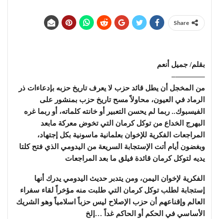
Share
بقلم/ جميل أنعم
————–
من المخجل أن يطل قائد حزب لا يعرف تاريخ حزبه بإدعاءات ذر
الرماد في العيون، محاولاً مسح تاريخ حزب بمنشور على
الفيسبوك.. ربما لم يحسن التعبير أو خانته كلماته، أو ربما غره
البهرج الخداع من توكل كرمان التي تخوض معركة مابعد
المراجعات الفكرية للإخوان بعلمانية ماسونية بكل إجتهاد،
وبغضون أيام أتت الإستجابة السريعة من اليدومي الذي فتح كلتا
يديه لتوكل كرمان قائدة فيلق ما بعد المراجعات
الفكرية لإخوان اليمن، ومن يتدبر حديث اليدومي يدرك أنها
إستجابة لطلب توكل كرمان التي طلبت منه مؤخراً لقاء سفراء
العالم وإقناعهم أن حزب الإصلاح ليس حزباً اسلامياً وهو الشريك
الأساسي في الحكم أو الحاكم غداً …إلخ