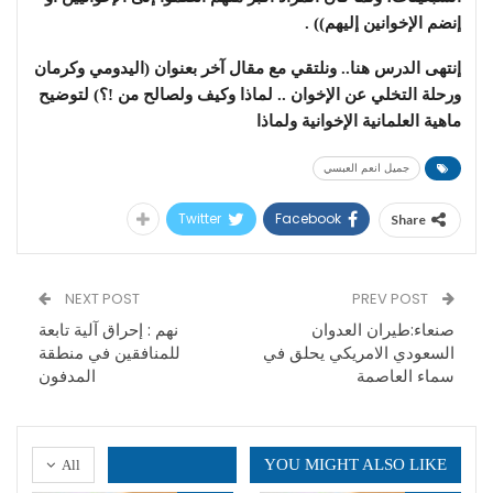
إنضم الإخوانين إليهم)) .
إنتهى الدرس هنا.. ونلتقي مع مقال آخر بعنوان (اليدومي وكرمان
ورحلة التخلي عن الإخوان .. لماذا وكيف ولصالح من !؟) لتوضيح
ماهية العلمانية الإخوانية ولماذا
جميل انعم العبسي
Twitter
Facebook
Share
NEXT POST
PREV POST
صنعاء:طيران العدوان
نهم : إحراق آلية تابعة
السعودي الامريكي يحلق في
للمنافقين في منطقة
سماء العاصمة
المدفون
YOU MIGHT ALSO LIKE
All