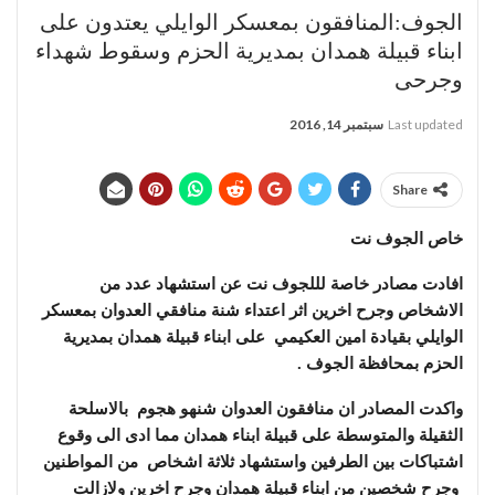
الجوف:المنافقون بمعسكر الوايلي يعتدون على
ابناء قبيلة همدان بمديرية الحزم وسقوط شهداء
وجرحى
Last updated
سبتمبر 14, 2016
Share
خاص الجوف نت
افادت مصادر خاصة لللجوف نت عن استشهاد عدد من
الاشخاص وجرح اخرين اثر اعتداء شنة منافقي العدوان بمعسكر
الوايلي بقيادة امين العكيمي على ابناء قبيلة همدان بمديرية
الحزم بمحافظة الجوف .
واكدت المصادر ان منافقون العدوان شنهو هجوم بالاسلحة
الثقيلة والمتوسطة على قبيلة ابناء همدان مما ادى الى وقوع
اشتباكات بين الطرفين واستشهاد ثلاثة اشخاص من المواطنين
وجرح شخصين من ابناء قبيلة همدان وجرح اخرين ولازالت