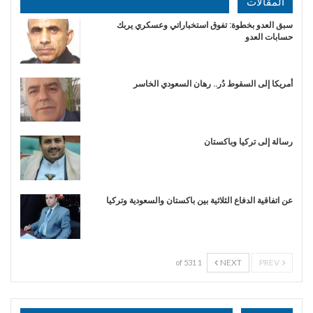
المقالات
سبق العدو بخطوة: تفوق استخباراتي وعسكري يربك
حسابات العدو
أمريكا إلى السقوط دُر.. رهان السعودي الخاسر
رسالة إلى تركيا وباكستان
عن اتفاقية الدفاع الثلاثية بين باكستان والسعودية وتركيا
NEXT
PREV
1 of 531