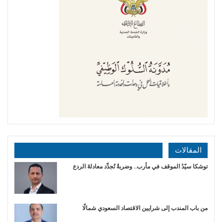
المقالات
توشكا سيّدُ الموقف في مأرب.. وضربةٌ تُجدِّد معادلةَ الردع
من باب المندب إلى شرايين الاقتصاد السعودي شمالًا