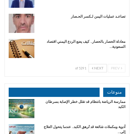
تصاعـد عمليات اليمن لـكسر الحـصار
معادلة الحصار بالحصار.. كيف يضع الردع اليمني اقتصاد
السعودية…
NEXT
PREV
1 of 529
منوعات
ممارسة الرياضة بانتظام قد تقلل خطر الإصابة بسرطان
الكبد
أدوية ومكملات شائعة قد تُرهق الكبد.. عندما يتحول العلاج
إلى…