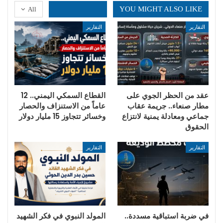
YOU MIGHT ALSO LIKE
All
التقارير
التقارير
عقد من الحظر الجوي على
القطاع السمكي اليمني.. 12
مطار صنعاء.. جريمة عقاب
عاماً من الاستنزاف والحصار
جماعي ومعادلة يمنية لانتزاع
وخسائر تتجاوز 15 مليار دولار
الحقوق
التقارير
التقارير
في ضربة استباقية مسددة..
المولد النبوي في فكر الشهيد