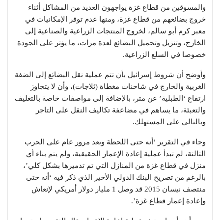
والمسوقين من قطاع غزة يواجهون العديد من المشاكل أثناء
خروج بضائعهم من قطاع غزة، ومنها عدم توفر الإمكانيات في
معبر كرم أبو سالم، لخروج المنتجات الزراعية والصناعية إلى
الخارج، وتنزيل وتحميل البضائع لعدة مرات، ما يؤثر على الجودة
خصوصا في السلع الزراعية.
وأوضح أن شروط إسرائيل بأن تتم عملية نقل البضائع إلى الضفة
الغربية والخارج في شاحنات مغطاة (ثلاجات)، وأن لا يتجاوز
ارتفاع ‘الطبلية’ عن متر، بالإضافة إلى مواصفات خاصة بالتغليف
والتعبئة، ما يساهم في مضاعفة تكاليف النقل على التاجر
وبالتالي على المستهلك.
وجاء في التقرير ‘أنه حتى اللحظة وبعد مرور عام على الحرب
الثالثة، لم تبدأ عملية إعادة الإعمار الحقيقية، ولم يتم بناء أي
منزل في قطاع غزة من المنازل التي تم تدميرها بشكل كلي’،
بالرغم من تصريح البنك الدولي الأخير الذي ذكر فيه ‘أنه حتى
منتصف نيسان 2015 قد وصل 1 مليار دولار أمريكي لإنعاش
وإعادة إعمار قطاع غزة’.