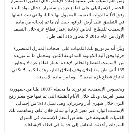
ومن أهم أسباب تعثر عملية إعادة الإعمار، قال التقرير: استمرار
الحصار الإسرائيلي على قطاع غزة، واستمرار إدخال مواد البناء
وفق الألية الدولية العقيمة المعمول بها حاليا، والتي ثبت فشلها
في التطبيق على أرض الواقع، حيث أن ما تم إدخاله من مادة
الإسمنت للقطاع الخاص لإعادة إعمار قطاع غزة خلال النصف
الأول من عام 2015 لا يتجاوز 116 الف طن.
وبيّن أنه تم توزيع تلك الكميات على أصحاب المنازل المتضررة
جزئيا وفق آلية الكوبونة المدفوعة الثمن، ومجمل ما تم توريده
من الإسمنت للقطاع الخاص لإعادة إعمار قطاع غزة لا يتجاوز
135 ألف طن منذ إعلان وقف إطلاق النار، وهذه الكمية لا تكفي
احتياج قطاع غزة لمدة 15 يوما من مادة الإسمنت.
وبخصوص الإسمنت، تم توريد ما مجمله 18037 طنا من جمهورية
مصر العربية، وذلك خلال الأيام القليلة التي تم فيها فتح معبر رفح
البري خلال شهري أيار وحزيران، وهي تمثل 13% من إجمالي
الإسمنت الوارد عبر معبر كرم أبو سالم خلال عام، وساهمت تلك
الكميات البسيطة في انخفاض أسعار الإسمنت في السوق
السوداء، وأحدثت انتعاش إلى حد ما في قطاع الإنشاءات.