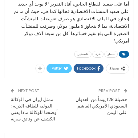
أما على صعيد القطاع الخاص، أفاد التقرير ‘لا يوجد أي جديد
على صعيد المنشآت الاقتصادية فحالها كما هي، حيث أن ما تم
إنجازه في الملف الاقتصادي هو صرف تعويضات للمنشآت
الاقتصادية، بما لا يتجاوز 9 مليون دولار، وصرفت للمنشآت
الصغيرة التي بلغ تقيم خسائرها أقل من سبعة آلاف دولار
أمريكي’.
حصار
غزة
فلسطين
Twitter
Facebook
Share
NEXT POST
PREV POST
حصيلة 128 يوماً من العدوان
ممثل ايران في الوكالة
السعودي الأمريكي الغاشم
الدولية للطاقة الذرية :
على اليمن
أوضحنا للوكالة ماذا يعني
الكشف عن وثائق سرية