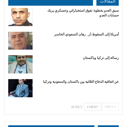
المقالات
سبق العدو بخطوة: تفوق استخباراتي وعسكري يربك
حسابات العدو
أمريكا إلى السقوط دُر.. رهان السعودي الخاسر
رسالة إلى تركيا وباكستان
عن اتفاقية الدفاع الثلاثية بين باكستان والسعودية وتركيا
NEXT
PREV
1 of 531