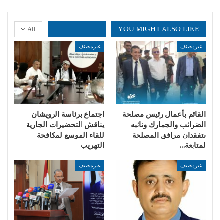
YOU MIGHT ALSO LIKE
All
غيرمصنف
غيرمصنف
القائم بأعمال رئيس مصلحة
اجتماع برئاسة الرويشان
الضرائب والجمارك ونائبه
يناقش التحضيرات الجارية
يتفقدان مرافق المصلحة
للقاء الموسع لمكافحة
لمتابعة…
التهريب
غيرمصنف
غيرمصنف