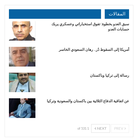
المقالات
سبق العدو بخطوة: تفوق استخباراتي وعسكري يربك
حسابات العدو
أمريكا إلى السقوط دُر.. رهان السعودي الخاسر
رسالة إلى تركيا وباكستان
عن اتفاقية الدفاع الثلاثية بين باكستان والسعودية وتركيا
NEXT
PREV
1 of 531