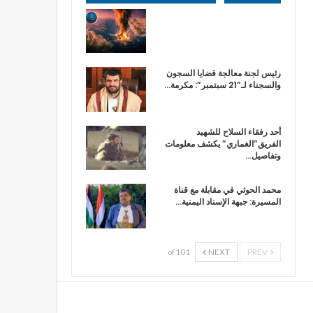
رئيس لجنة معالجة قضايا السجون
والسجناء لـ”21 سبتمبر”: مكرمة…
أحد رفقاء السلاح للشهيد
الفريق”الغماري” يكشف معلومات
وتفاصيل…
محمد الحوثي في مقابلة مع قناة
المسيرة: جبهة الإسناد اليمنية…
NEXT
PREV
1 of 10