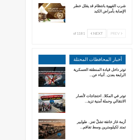
شرب القهوة بانتظام قد يقلل خطر
الإصابة بأمراض الكبد
NEXT
PREV
1 of 118
أخبار المحافظات المحتلة
توتر داخل قيادة المنطقة العسكرية
الرابعة بعدن.. أنباء عن…
توتر في المكلا.. احتجاجات لأنصار
الانتقالي وحملة أمنية تزيد…
أزمة غاز خانقة تشلّ تعز.. طوابير
تمتد لكيلومترين وسط تفاقم…