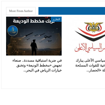
More From Author
التقارير
ياسي الأعلى يبارك
في ضربة استباقية مسددة.. صنعاء
وعية للقوات المسلحة
تجهض «مخطط الوديعة» وتخنق
لة «الحصار…
خيارات الرياض في البحر…