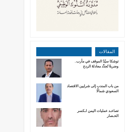
المقالات
توشكا سيّدُ الموقف في مأرب..
وضربةٌ تُجدِّد معادلةَ الردع
من باب المندب إلى شرايين الاقتصاد
السعودي شمالًا
تصاعـد عمليات اليمن لـكسر
الحـصار