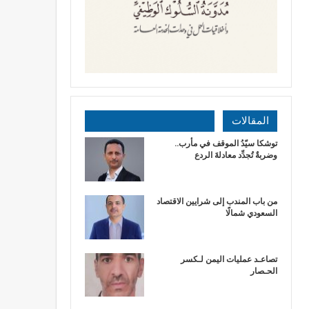
المقالات
توشكا سيّدُ الموقف في مأرب..
وضربةٌ تُجدِّد معادلةَ الردع
من باب المندب إلى شرايين الاقتصاد
السعودي شمالًا
تصاعـد عمليات اليمن لـكسر
الحـصار