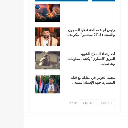
رئيس لجنة معالجة قضايا السجون
والسجناء لـ”21 سبتمبر”: مكرمة…
أحد رفقاء السلاح للشهيد
الفريق”الغماري” يكشف معلومات
وتفاصيل…
محمد الحوثي في مقابلة مع قناة
المسيرة: جبهة الإسناد اليمنية…
NEXT
PREV
1 of 10