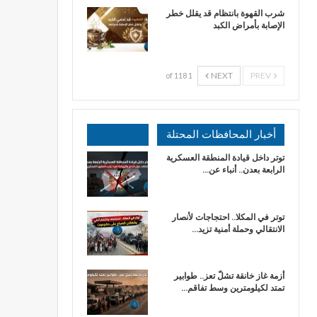
شرب القهوة بانتظام قد يقلل خطر
الإصابة بأمراض الكبد
NEXT
PREV
1 of 118
أخبار المحافظات المحتلة
توتر داخل قيادة المنطقة العسكرية
الرابعة بعدن.. أنباء عن…
توتر في المكلا.. احتجاجات لأنصار
الانتقالي وحملة أمنية تزيد…
أزمة غاز خانقة تشلّ تعز.. طوابير
تمتد لكيلومترين وسط تفاقم…