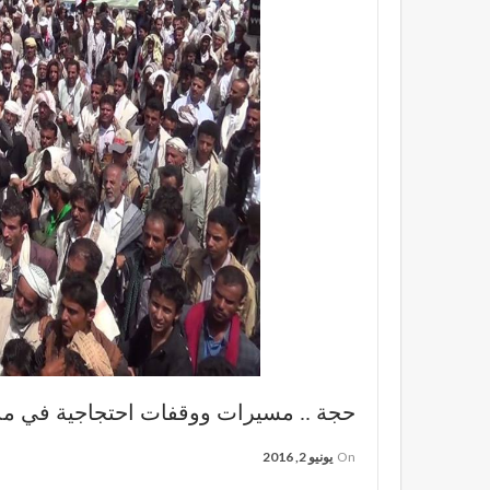
حجة .. مسيرات ووقفات احتجاجية في م
On
يونيو 2, 2016