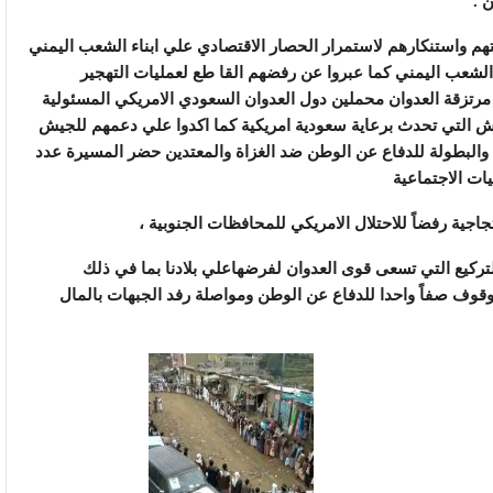
 .
هم واستنكارهم لاستمرار الحصار الاقتصادي علي ابناء الشعب اليمني
 الشعب اليمني كما عبروا عن رفضهم القا طع لعمليات التهجير
مرتزقة العدوان محملين دول العدوان السعودي الامريكي المسئولية
ش التي تحدث برعاية سعودية امريكية كما اكدوا علي دعمهم للجيش
والبطولة للدفاع عن الوطن ضد الغزاة والمعتدين حضر المسيرة عدد
ات الاجتماعية
جية رفضاً للاحتلال الامريكي للمحافظات الجنوبية ،
ركيع التي تسعى قوى العدوان لفرضهاعلي بلادنا بما في ذلك
لوقوف صفاً واحدا للدفاع عن الوطن ومواصلة رفد الجبهات بالمال