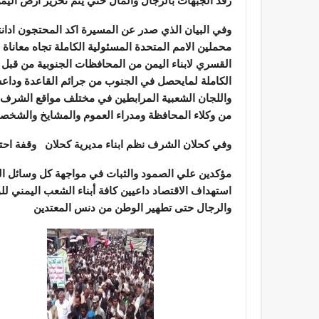
رفد الجبهات بالرجال والمال حتي يتم تحرير ارض اليمن
وفي البيان الذي صدر عن المسيرة اكد المحتجون ادانت
محملين الامم المتحدة المسئولية الكاملة تجاه معاناة
القسري لابناء اليمن من المحافظات الجنوبية من قبل 
الكاملة لمايحصل في الجنوب من جرائم القاعدة وداع
واللجان الشعبية المرابطين في مختلف مواقع الشرف 
من وكلاء المحافظة ومدراء العموم والمشايخ والشخصي
وفي كحلان الشرف نظم ابناء مديرية كحلان وقفة احتجا
مؤكدين علي الصمود والثبات في مواجهة كل وسائل الت
استهداف الاقتصاد داعيين كافة أبناء الشعب اليمني ل
والرجال حتى تطهير الوطن من دنس المعتدين