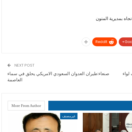
تجاه بمديرية المتون
ReddIt
Goo
NEXT POST
لواء
صنعاء:طيران العدوان السعودي الامريكي يحلق في سماء
العاصمة
More From Author
غيرمصنف