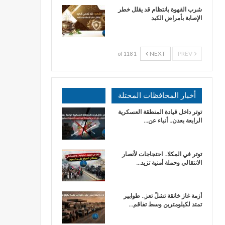
شرب القهوة بانتظام قد يقلل خطر
الإصابة بأمراض الكبد
NEXT
PREV
1 of 118
أخبار المحافظات المحتلة
توتر داخل قيادة المنطقة العسكرية
الرابعة بعدن.. أنباء عن…
توتر في المكلا.. احتجاجات لأنصار
الانتقالي وحملة أمنية تزيد…
أزمة غاز خانقة تشلّ تعز.. طوابير
تمتد لكيلومترين وسط تفاقم…