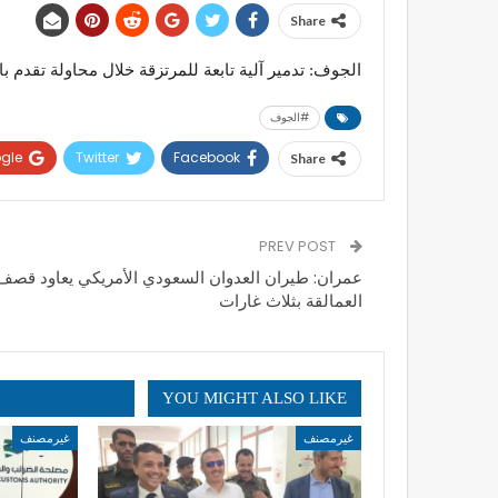
Share
الجوف: تدمير آلية تابعة للمرتزقة خلال محاولة تقدم با
#الجوف
gle+
Twitter
Facebook
Share
PREV POST
عمران: طيران العدوان السعودي الأمريكي يعاود قصف 
العمالقة بثلاث غارات
YOU MIGHT ALSO LIKE
غيرمصنف
غيرمصنف