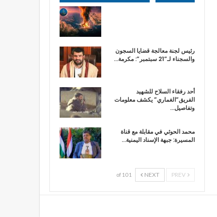
رئيس لجنة معالجة قضايا السجون
والسجناء لـ”21 سبتمبر”: مكرمة…
أحد رفقاء السلاح للشهيد
الفريق”الغماري” يكشف معلومات
وتفاصيل…
محمد الحوثي في مقابلة مع قناة
المسيرة: جبهة الإسناد اليمنية…
NEXT
PREV
1 of 10