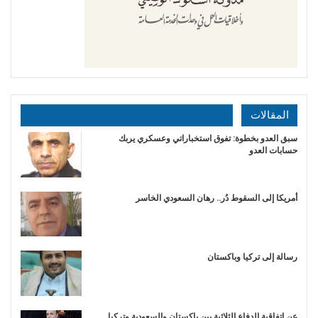
المقالات
سبق العدو بخطوة: تفوق استخباراتي وعسكري يربك
حسابات العدو
أمريكا إلى السقوط دُر.. رهان السعودي الخاسر
رسالة إلى تركيا وباكستان
عن اتفاقية الدفاع الثلاثية بين باكستان والسعودية وتركيا