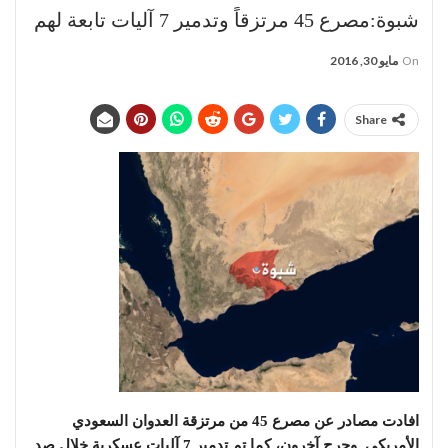
شبوة:مصرع 45 مرتزقاً وتدمير 7 آليات تابعة لهم
On
مايو 30, 2016
Share
افادت مصادر عن مصرع 45 من مرتزقة العدوان السعودي
الأمريكي وجرح آخرون، كما تم تدمير 7 آليات عسكرية خلال صد