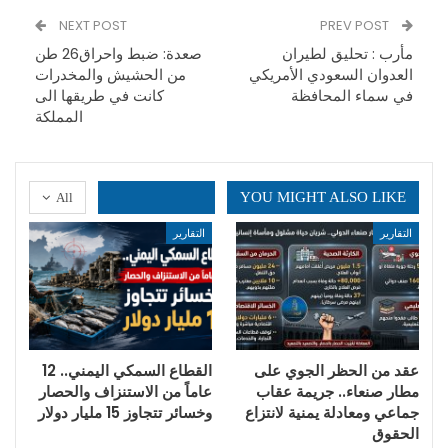
NEXT POST
PREV POST
مأرب : تحليق لطيران
صعدة: ضبط واحراق26 طن
العدوان السعودي الأمريكي
من الحشيش والمخدرات
في سماء المحافظة
كانت في طريقها الى
المملكة
YOU MIGHT ALSO LIKE
All
التقارير
التقارير
عقد من الحظر الجوي على
القطاع السمكي اليمني.. 12
مطار صنعاء.. جريمة عقاب
عاماً من الاستنزاف والحصار
جماعي ومعادلة يمنية لانتزاع
وخسائر تتجاوز 15 مليار دولار
الحقوق