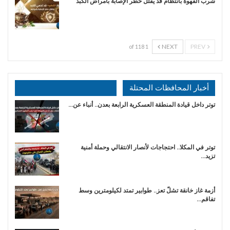
شرب القهوة بانتظام قد يقلل خطر الإصابة بأمراض الكبد
NEXT
PREV
1 of 118
أخبار المحافظات المحتلة
توتر داخل قيادة المنطقة العسكرية الرابعة بعدن.. أنباء عن…
توتر في المكلا.. احتجاجات لأنصار الانتقالي وحملة أمنية
تزيد…
أزمة غاز خانقة تشلّ تعز.. طوابير تمتد لكيلومترين وسط
تفاقم…