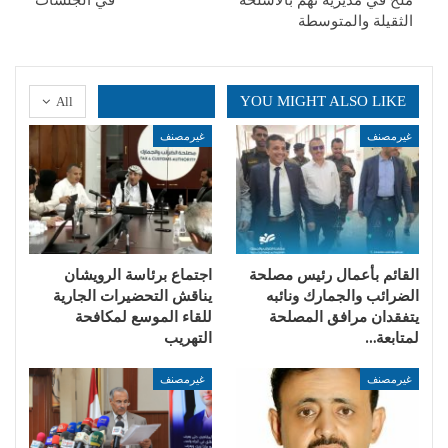
الثقيلة والمتوسطة
YOU MIGHT ALSO LIKE
All
غيرمصنف
غيرمصنف
القائم بأعمال رئيس مصلحة
اجتماع برئاسة الرويشان
الضرائب والجمارك ونائبه
يناقش التحضيرات الجارية
يتفقدان مرافق المصلحة
للقاء الموسع لمكافحة
لمتابعة…
التهريب
غيرمصنف
غيرمصنف