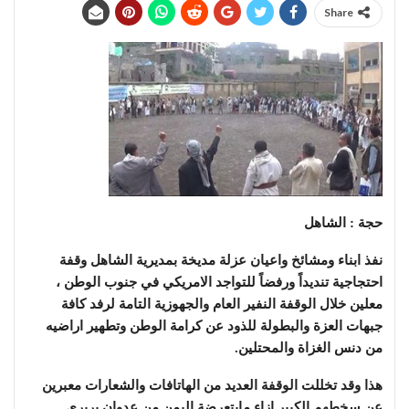
Share
حجة : الشاهل
نفذ ابناء ومشائخ واعيان عزلة مديخة بمديرية الشاهل وقفة
احتجاجية تنديداً ورفضاً للتواجد الامريكي في جنوب الوطن ،
معلين خلال الوقفة النفير العام والجهوزية التامة لرفد كافة
جبهات العزة والبطولة للذود عن كرامة الوطن وتطهير اراضيه
من دنس الغزاة والمحتلين.
هذا وقد تخللت الوقفة العديد من الهاتافات والشعارات معبرين
عن سخطهم الكبير ازاء مايتعرضة اليمن من عدوان بربري