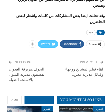
وهمجي
وقد تخللت ايضا بعض المشاركات من كلمات واشعار لبعض
الحاضرين
حجة
Twitter
Facebook
Share
NEXT POST
PREV POST
لقاء قبلي لمشائخ ووجهاء
الجوف..مرتزقة العدوان
وقبائل مديرية معين..
يقصفون مديرية المتون
بالاسلحة الثقيلة
YOU MIGHT ALSO LIKE
All
التقارير
التقارير