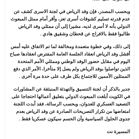
وبحسب المصدر، فإن وفد الرياض في لجنة الاسرى كشف عن
عدم قدرته تسليم كشوفات أسرى تعز، وأقر أمام ممثل المبعوث
الدولي بأنه لا أسرى لديه، مشيرا إلى أن ممثلي وفد الرياض
طالبوا فقط بالافراج عن قحطان وشقيق هادي .
إلى ذلك، وفي خطوة متعمدة ومخالفة لما تم الاتفاق عليه أمس
أفشل وفد الرياض انعقاد الجلسة العامة المفترض انعقادها صباح
اليوم في مقابل حضور الوفد الوطني وممثلي الأمم المتحدة
الذين تواصلوا بوفد الرياض ولم يصل إلا متأخرا، الأمر الذي دفع
الممثلين الأممين للاجتماع بكل طرف على حدة مرة أخرى .
جدير بالذكر أن لجنة التنسيق والتهدئة المنبثقة عن المشاورات
في الكويت أبلغت المبعوث الدولي بتعليق أعمالها احتجاجا على
التصعيد العسكري للعدوان، وبحسب الرسالة، فقد أبدت اللجنة
امتعاضها من تكرار التصريحات الصادرة عن وفد الرياض بعدم
جدوى الحلول السياسية وأن الحسم سيكون عسكريا فقط .
المسيرة نت