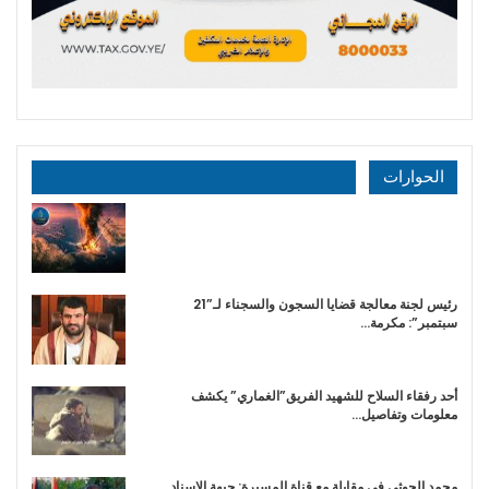
الحوارات
رئيس لجنة معالجة قضايا السجون والسجناء لـ”21
سبتمبر”: مكرمة…
أحد رفقاء السلاح للشهيد الفريق”الغماري” يكشف
معلومات وتفاصيل…
محمد الحوثي في مقابلة مع قناة المسيرة: جبهة الإسناد