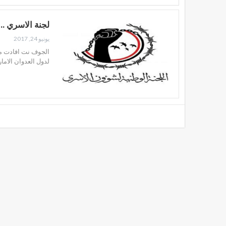
لجنة الاسري ..
يونيو 24, 2017
الجوف نت افادت مص
لدول العدوان الام