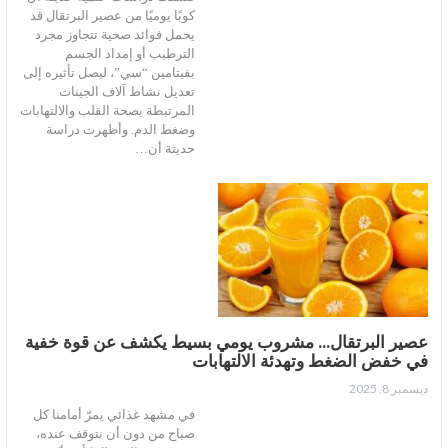
كوبًا يوميًا من عصير البرتقال قد
يحمل فوائد صحية تتجاوز مجرد
الترطيب أو إمداد الجسم
بفيتامين “سي”، ليصل تأثيره إلى
تعديل نشاط آلاف الجينات
المرتبطة بصحة القلب والالتهابات
وضغط الدم. وأظهرت دراسة
حديثة أن…
عصير البرتقال… مشروب يومي بسيط يكشف عن قوة خفية
في خفض الضغط وتهدئة الالتهابات
ديسمبر 8, 2025
في مشهد غذائي يمرّ أمامنا كل
صباح من دون أن نتوقف عنده،