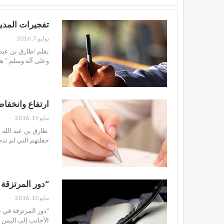
تفجيرات المدي
يوليو 7, 2016
بقلم /طارق بن عبد
وعلى آله وسلم " 
ارتفاع وانخفا
مايو 19, 2016
طارق بن عبد الله ا
حفلتهم التي لم تدم
“دور المرتزقة
مايو 10, 2016
"دور المرتزقة ف
الأجانب إلى اليمن