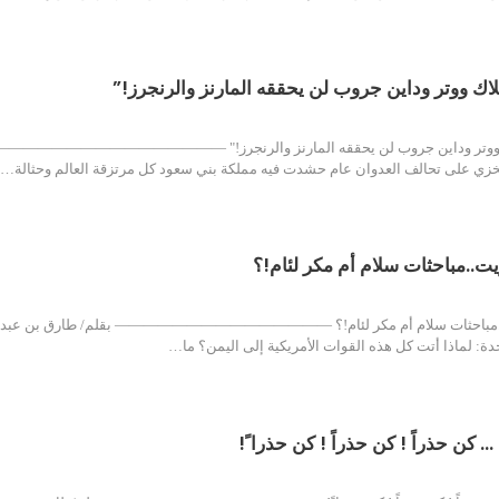
لاك ووتر وداين جروب لن يحققه المارنز والرنجرز!”
اك ووتر وداين جروب لن يحققه المارنز والرنجرز!" ———————————————————
لخزي على تحالف العدوان عام حشدت فيه مملكة بني سعود كل مرتزقة العالم وحثالة…
ت..مباحثات سلام أم مكر لئام!؟
.مباحثات سلام أم مكر لئام!؟ ——————————————— بقلم/ طارق بن عبد الله ال
دة: لماذا أتت كل هذه القوات الأمريكية إلى اليمن؟ ما…
 … كن حذراً ! كن حذراً ! كن حذرا ً!