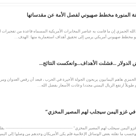
نة المنورة مخطط صهيوني لفصل الأمة عن مقدساتها
الله الحمزي إن ما قامت به عناصر المخابرات الأمريكية المسماه قاعدة من تفجيرات 
هو مخطط صهيوني أمريكي يرمي إلى تحقيق أهداف استعمارية منها: الهدف…
ض الدولار …فشلت الأهداف…وانعكست النتائج…
لحمزي هاهم اليمانيون يربحون الجولة الأخيرة في الحرب ، فبعد أن رقص العدوان ومرتزقت
 طويلاً ارتفع الريال اليمني مجددا وعادت الأسعار بفضل الله…
 في غزو اليمن سيجلب لهم المصير المخزي”
ي غزو اليمن سيجلب لهم المصير المخزي" ————————————————— بقلم/طارق بن
 وحسب ما نقلته بعض الوسائل الإعلامية فلم يكن الأمريكان وحدهم من وصلوا إلى الي