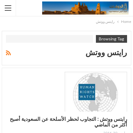
Home
رايتس ووتش
Browsing Tag
رايتس ووتش
رايتس ووتش : التجاوب لحظر الأسلحة عن السعودية أصبح
أكثر من الماضي
مارس 30, 2016