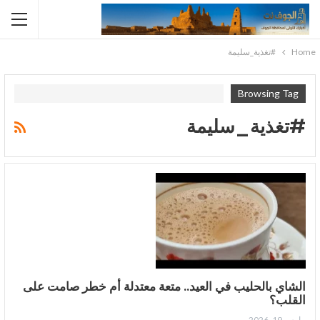
Home
#تغذية_سليمة
Browsing Tag
#تغذية_سليمة
الشاي بالحليب في العيد.. متعة معتدلة أم خطر صامت على
القلب؟
مارس 19, 2026